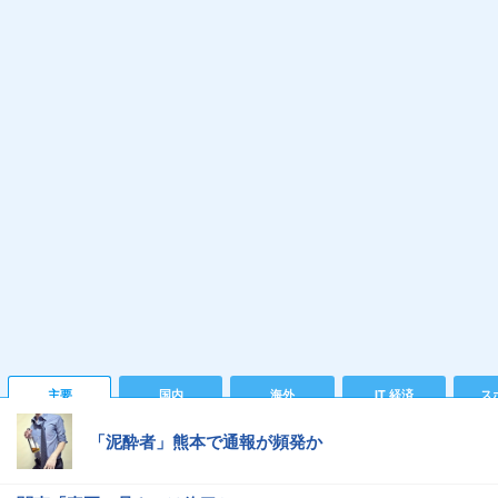
主要
国内
海外
IT 経済
ス
「泥酔者」熊本で通報が頻発か