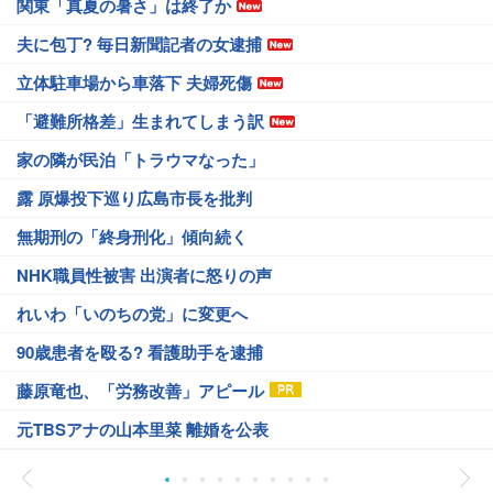
関東「真夏の暑さ」は終了か
夫に包丁? 毎日新聞記者の女逮捕
立体駐車場から車落下 夫婦死傷
「避難所格差」生まれてしまう訳
家の隣が民泊「トラウマなった」
露 原爆投下巡り広島市長を批判
無期刑の「終身刑化」傾向続く
NHK職員性被害 出演者に怒りの声
れいわ「いのちの党」に変更へ
90歳患者を殴る? 看護助手を逮捕
藤原竜也、「労務改善」アピール
元TBSアナの山本里菜 離婚を公表