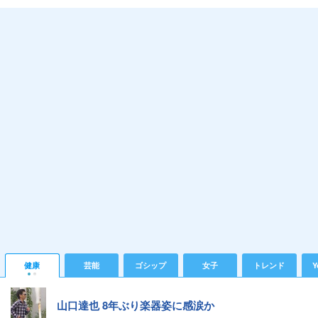
健康
芸能
ゴシップ
女子
トレンド
Y
山口達也 8年ぶり楽器姿に感涙か