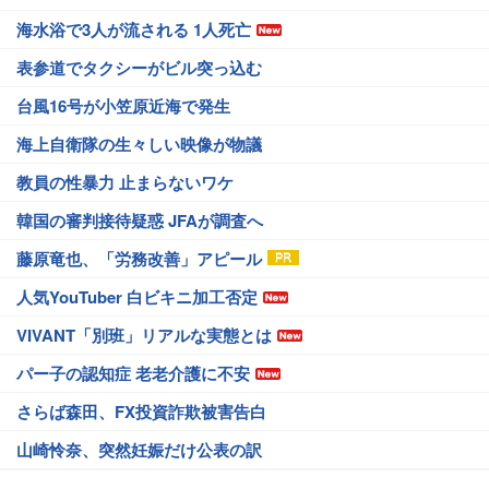
海水浴で3人が流される 1人死亡
表参道でタクシーがビル突っ込む
台風16号が小笠原近海で発生
海上自衛隊の生々しい映像が物議
教員の性暴力 止まらないワケ
韓国の審判接待疑惑 JFAが調査へ
藤原竜也、「労務改善」アピール
人気YouTuber 白ビキニ加工否定
VIVANT「別班」リアルな実態とは
パー子の認知症 老老介護に不安
さらば森田、FX投資詐欺被害告白
山崎怜奈、突然妊娠だけ公表の訳