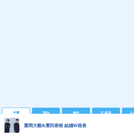
主要
国内
海外
IT 経済
ス
重岡大毅&濱田崇裕 結婚W発表