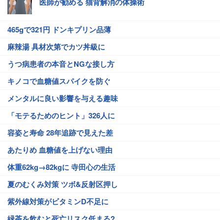
医師が勧める 猫背解消の体操術
465gで321円 ドンキプリン品薄
麻辣湯 具材次第でカツ丼級に
うつ病患者の本音とNGな接し方
キノコで血糖値スパイクを防ぐ
メンタルに良い影響を与える趣味
「モテるためのヒント」326人に
容姿と寿命 28年追跡で見えた差
あたりめ 血糖値を上げない理由
体重62kg→82kgに 寺田心の生活
夏のむくみ対策 ツボ&反射区押し
紫外線対策がビタミンD不足に
緑茶を飲むと死亡リスク低まる?