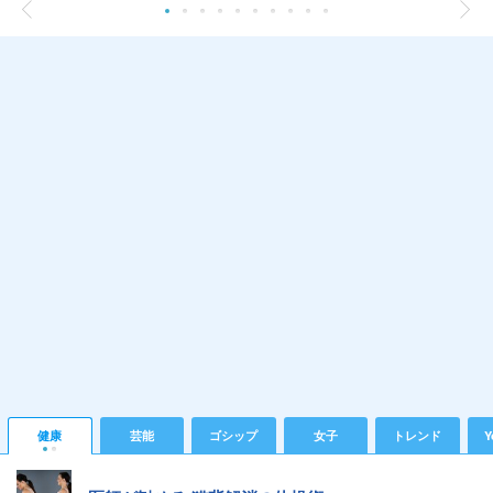
健康
芸能
ゴシップ
女子
トレンド
Y