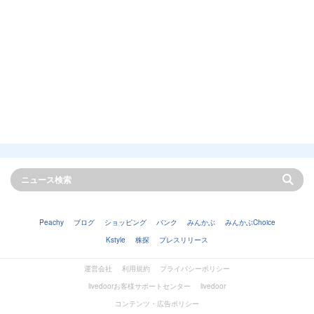
Peachy
ブログ
ショッピング
バンク
みんかぶ
みんかぶChoice
Kstyle
株探
プレスリリース
運営会社
利用規約
プライバシーポリシー
livedoorお客様サポートセンター
livedoor
コンテンツ・広告ポリシー