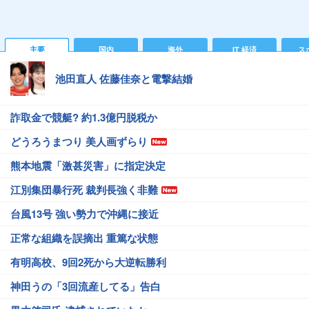
主要
国内
海外
IT 経済
ス
池田直人 佐藤佳奈と電撃結婚
詐取金で競艇? 約1.3億円脱税か
どうろうまつり 美人画ずらり
熊本地震「激甚災害」に指定決定
江別集団暴行死 裁判長強く非難
台風13号 強い勢力で沖縄に接近
正常な組織を誤摘出 重篤な状態
有明高校、9回2死から大逆転勝利
神田うの「3回流産してる」告白