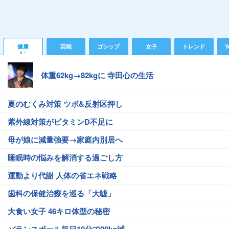
健康
芸能
ゴシップ
女子
トレンド
Y
体重62kg→82kgに 寺田心の生活
夏のむくみ対策 ツボ&反射区押し
紫外線対策がビタミンD不足に
母が娘に減量強要→家庭内別居へ
睡眠時の悩みを解消する過ごし方
運動より代謝 人体の省エネ戦略
歯科の保健治療を巡る「大嘘」
大食い女子 46キロ体型の秘密