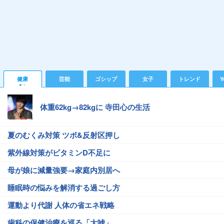
健康
芸能
ゴシップ
女子
トレンド
Y
体重62kg→82kgに 寺田心の生活
夏のむくみ対策 ツボ&反射区押し
紫外線対策がビタミンD不足に
母が娘に減量強要→家庭内別居へ
睡眠時の悩みを解消する過ごし方
運動より代謝 人体の省エネ戦略
歯科の保健治療を巡る「大嘘」