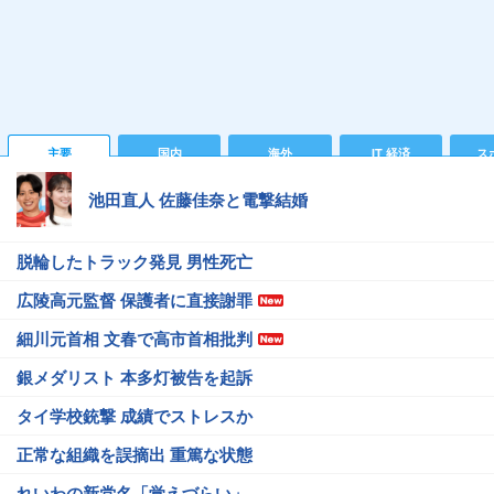
主要
国内
海外
IT 経済
ス
池田直人 佐藤佳奈と電撃結婚
脱輪したトラック発見 男性死亡
広陵高元監督 保護者に直接謝罪
細川元首相 文春で高市首相批判
銀メダリスト 本多灯被告を起訴
タイ学校銃撃 成績でストレスか
正常な組織を誤摘出 重篤な状態
れいわの新党名「覚えづらい」