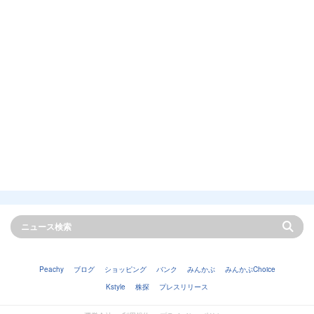
Peachy
ブログ
ショッピング
バンク
みんかぶ
みんかぶChoice
Kstyle
株探
プレスリリース