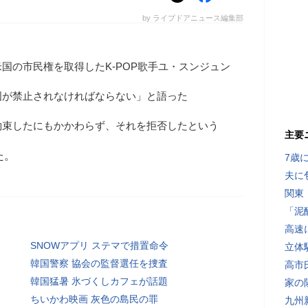
by ライブドアニュース編集部
国の市民権を取得したK-POP歌手ユ・スンジュン
国が禁止されなければならない」と語った
約束したにもかかわらず、それを拒否したという
主要
た。
7歳
夫に
関東
「泥
高速
SNOWアプリ ステマで措置命令
立体
韓国警察 協会の監督選任を捜査
高市
韓国猛暑 氷づくしカフェが話題
家の
ちいかわ映画 灰色の島民の罪
九州