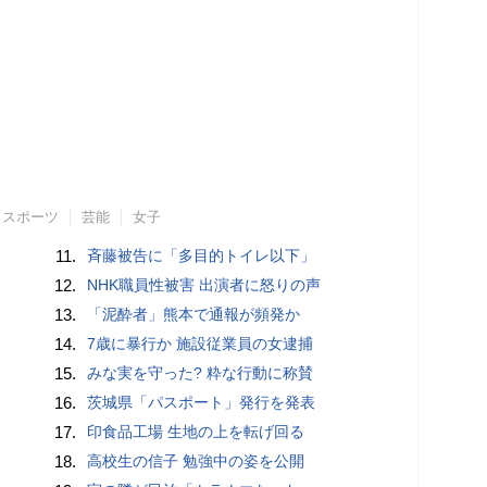
スポーツ
芸能
女子
11.
斉藤被告に「多目的トイレ以下」
12.
NHK職員性被害 出演者に怒りの声
13.
「泥酔者」熊本で通報が頻発か
14.
7歳に暴行か 施設従業員の女逮捕
15.
みな実を守った? 粋な行動に称賛
16.
茨城県「パスポート」発行を発表
17.
印食品工場 生地の上を転げ回る
18.
高校生の信子 勉強中の姿を公開