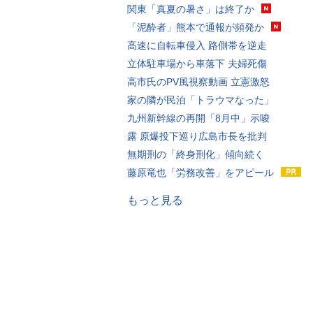
関東「真夏の暑さ」は終了か
「泥酔者」熊本で通報が頻発か
高速に自転車侵入 路側帯を逆走
立体駐車場から車落下 夫婦死傷
高市氏のPV風視察動画 立憲激怒
家の隣が民泊「トラウマなった」
九州新幹線の再開「8月中」示唆
露 原爆投下巡り広島市長を批判
無期刑の「終身刑化」傾向続く
藤原竜也「労務改善」をアピール
もっと見る