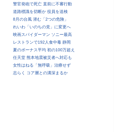
警官発砲で死亡 直前に不審行動
道路標識を切断か 役員を送検
8月の台風 潜む「2つの危険」
れいわ「いのちの党」に変更へ
映画スパイダーマン ソニー最高
レストランで192人食中毒 静岡
夏のボーナス平均 初の100万超え
任天堂 熊本地震被災者へ対応も
女性はねる「無呼吸」治療せず
志らく コア層との溝深まるか