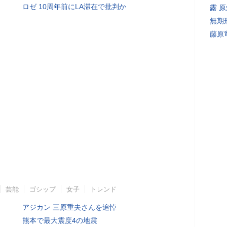
ロゼ 10周年前にLA滞在で批判か
露 
無期
藤原
芸能
ゴシップ
女子
トレンド
アジカン 三原重夫さんを追悼
熊本で最大震度4の地震