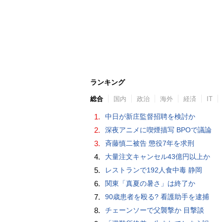
ランキング
総合
国内
政治
海外
経済
IT
1.
中日が新庄監督招聘を検討か
2.
深夜アニメに喫煙描写 BPOで議論
3.
斉藤慎二被告 懲役7年を求刑
4.
大量注文キャンセル43億円以上か
5.
レストランで192人食中毒 静岡
6.
関東「真夏の暑さ」は終了か
7.
90歳患者を殴る? 看護助手を逮捕
8.
チェーンソーで父襲撃か 目撃談