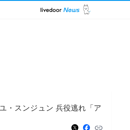
手ユ・スンジュン 兵役逃れ「ア