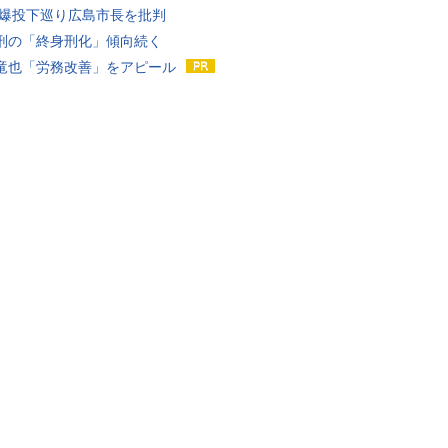
原爆投下巡り広島市長を批判
刑の「終身刑化」傾向続く
竜也「労務改善」をアピール