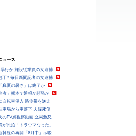
ニュース
に暴行か 施設従業員の女逮捕
包丁? 毎日新聞記者の女逮捕
「真夏の暑さ」は終了か
酔者」熊本で通報が頻発か
に自転車侵入 路側帯を逆走
駐車場から車落下 夫婦死傷
氏のPV風視察動画 立憲激怒
隣が民泊「トラウマなった」
新幹線の再開「8月中」示唆