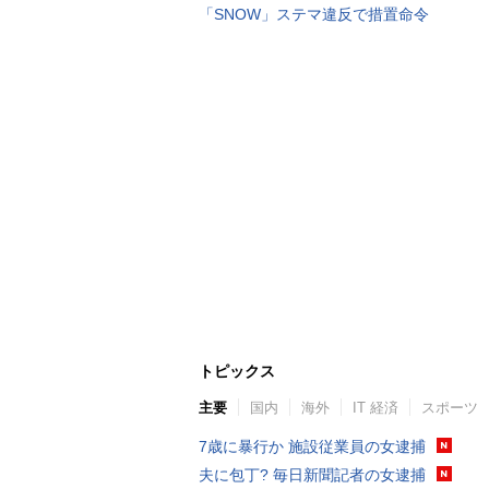
「SNOW」ステマ違反で措置命令
トピックス
主要
国内
海外
IT 経済
スポーツ
7歳に暴行か 施設従業員の女逮捕
夫に包丁? 毎日新聞記者の女逮捕