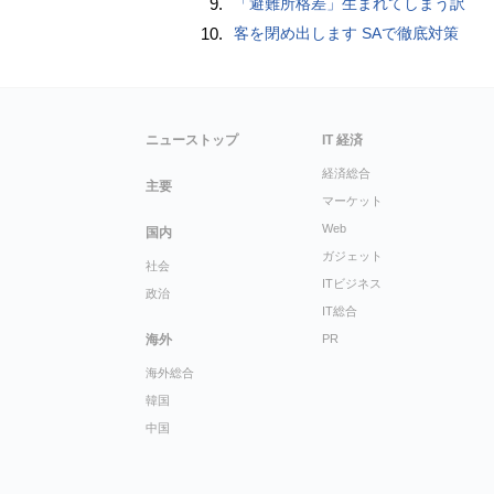
9.
「避難所格差」生まれてしまう訳
10.
客を閉め出します SAで徹底対策
ニューストップ
IT 経済
経済総合
主要
マーケット
Web
国内
ガジェット
社会
ITビジネス
政治
IT総合
海外
PR
海外総合
韓国
中国