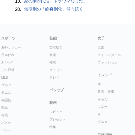
19.
家の隣が民泊「トラウマなった」
20.
無期刑の「終身刑化」傾向続く
スポーツ
芸能
女子
海外サッカー
芸能総合
恋愛
日本代表
音楽
ライフスタイル
Jリーグ
韓流
ファッション
プロ野球
グラビア
トレンド
MLB
テレビ
本
ゴルフ
ゴシップ
教育・仕事
テニス
からだ
格闘技
映画
マネー
競馬
レビュー
車
相撲
プレゼント
グルメ
バスケ
特集
バレー
YouTube