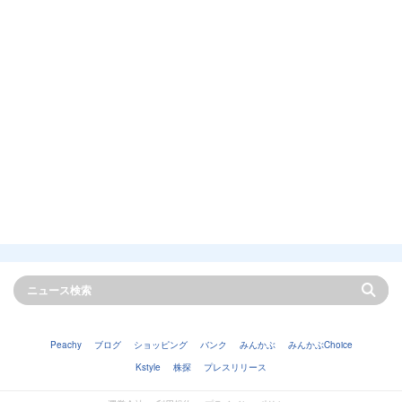
Peachy
ブログ
ショッピング
バンク
みんかぶ
みんかぶChoice
Kstyle
株探
プレスリリース