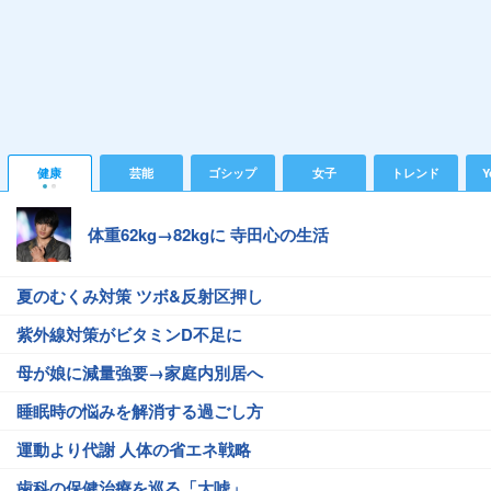
健康
芸能
ゴシップ
女子
トレンド
Y
体重62kg→82kgに 寺田心の生活
夏のむくみ対策 ツボ&反射区押し
紫外線対策がビタミンD不足に
母が娘に減量強要→家庭内別居へ
睡眠時の悩みを解消する過ごし方
運動より代謝 人体の省エネ戦略
歯科の保健治療を巡る「大嘘」