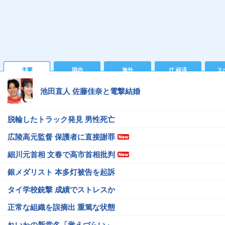
主要
国内
海外
IT 経済
ス
池田直人 佐藤佳奈と電撃結婚
脱輪したトラック発見 男性死亡
広陵高元監督 保護者に直接謝罪
細川元首相 文春で高市首相批判
銀メダリスト 本多灯被告を起訴
タイ学校銃撃 成績でストレスか
正常な組織を誤摘出 重篤な状態
れいわの新党名「覚えづらい」