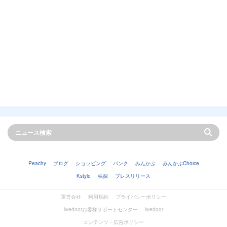
Peachy
ブログ
ショッピング
バンク
みんかぶ
みんかぶChoice
Kstyle
株探
プレスリリース
運営会社
利用規約
プライバシーポリシー
livedoorお客様サポートセンター
livedoor
コンテンツ・広告ポリシー