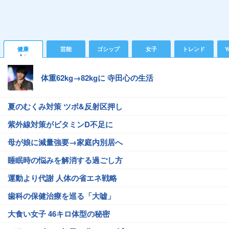
健康
芸能
ゴシップ
女子
トレンド
Y
体重62kg→82kgに 寺田心の生活
夏のむくみ対策 ツボ&反射区押し
紫外線対策がビタミンD不足に
母が娘に減量強要→家庭内別居へ
睡眠時の悩みを解消する過ごし方
運動より代謝 人体の省エネ戦略
歯科の保健治療を巡る「大嘘」
大食い女子 46キロ体型の秘密