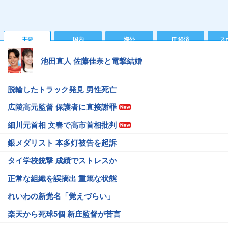
主要
国内
海外
IT 経済
ス
池田直人 佐藤佳奈と電撃結婚
脱輪したトラック発見 男性死亡
広陵高元監督 保護者に直接謝罪
細川元首相 文春で高市首相批判
銀メダリスト 本多灯被告を起訴
タイ学校銃撃 成績でストレスか
正常な組織を誤摘出 重篤な状態
れいわの新党名「覚えづらい」
楽天から死球5個 新庄監督が苦言