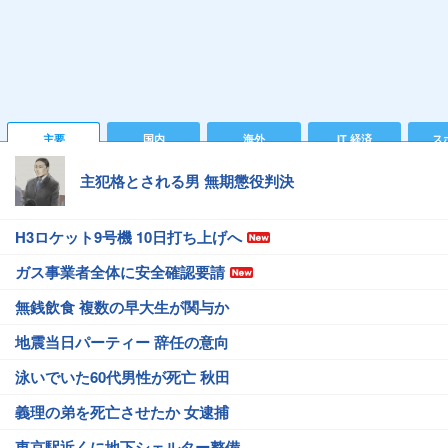
主要
国内
海外
IT 経済
ス
主犯格とされる男 無期懲役判決
H3ロケット9号機 10日打ち上げへ
ガス事業者全体に安全確認要請
無銭飲食 複数の早大生が関与か
地震当日パーティー 辞任の意向
泳いでいた60代男性が死亡 秋田
義理の弟を死亡させたか 女逮捕
東京駅近くに地下シェルター整備