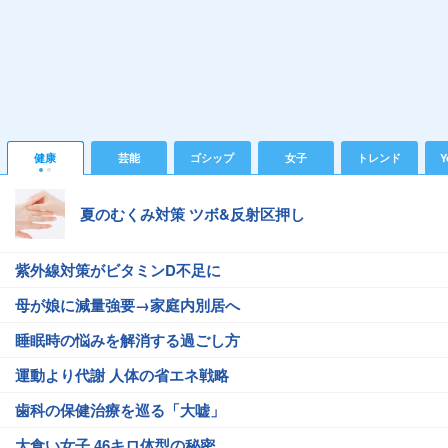
健康
芸能
ゴシップ
女子
トレンド
Y
夏のむくみ対策 ツボ&反射区押し
紫外線対策がビタミンD不足に
母が娘に減量強要→家庭内別居へ
睡眠時の悩みを解消する過ごし方
運動より代謝 人体の省エネ戦略
歯科の保健治療を巡る「大嘘」
大食い女子 46キロ体型の秘密