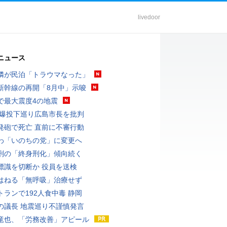
livedoor
ニュース
隣が民泊「トラウマなった」
新幹線の再開「8月中」示唆
で最大震度4の地震
原爆投下巡り広島市長を批判
発砲で死亡 直前に不審行動
わ「いのちの党」に変更へ
刑の「終身刑化」傾向続く
標識を切断か 役員を送検
はねる「無呼吸」治療せず
トランで192人食中毒 静岡
の議長 地震巡り不謹慎発言
竜也、「労務改善」アピール