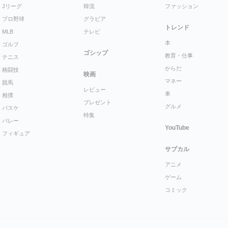
Jリーグ
韓流
ファッション
プロ野球
グラビア
トレンド
MLB
テレビ
本
ゴルフ
ゴシップ
教育・仕事
テニス
からだ
格闘技
映画
マネー
競馬
レビュー
車
相撲
プレゼント
グルメ
バスケ
特集
バレー
YouTube
フィギュア
サブカル
アニメ
ゲーム
コミック