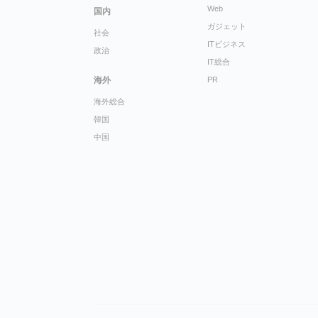
Web
国内
ガジェット
社会
ITビジネス
政治
IT総合
海外
PR
海外総合
韓国
中国