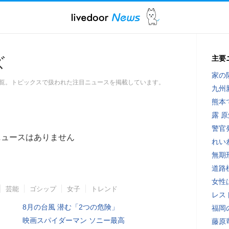
主要
ズ
家の
覧。トピックスで扱われた注目ニュースを掲載しています。
九州
熊本
露 
警官
ニュースはありません
れい
無期
道路
女性
芸能
ゴシップ
女子
トレンド
レス
8月の台風 潜む「2つの危険」
福岡
映画スパイダーマン ソニー最高
藤原