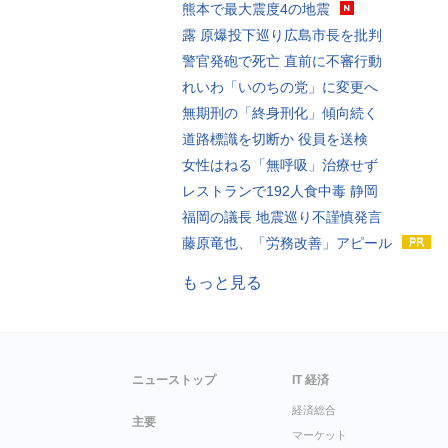
熊本で最大震度4の地震
露 原爆投下巡り広島市長を批判
警官発砲で死亡 直前に不審行動
れいわ「いのちの党」に変更へ
無期刑の「終身刑化」傾向続く
道路標識を切断か 役員を送検
女性はねる「無呼吸」治療せず
レストランで192人食中毒 静岡
福岡の議長 地震巡り不謹慎発言
藤原竜也、「労務改善」アピール
もっと見る
ニューストップ
IT 経済
経済総合
主要
マーケット