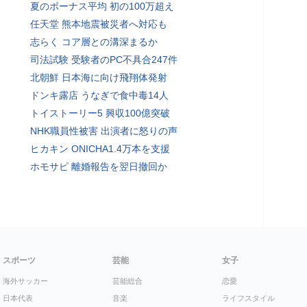
夏のボーナス平均 初の100万超え
任天堂 熊本地震被災者へ対応も
志らく コア層との溝深まるか
司法試験 受験者のPC不具合247件
北朝鮮 日本海に向け飛翔体発射
ドンキ露店 うなぎで食中毒14人
トイストーリー5 興収100億突破
NHK職員性被害 出演者に怒りの声
ヒカキン ONICHA1.4万本を支援
ホモサピ 離婚報告を翌日撤回か
スポーツ
芸能
女子
海外サッカー
芸能総合
恋愛
日本代表
音楽
ライフスタイル