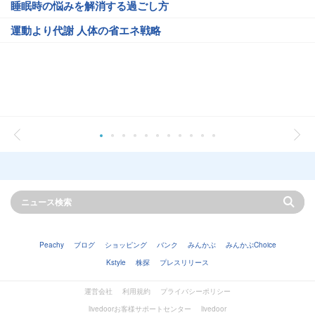
睡眠時の悩みを解消する過ごし方
運動より代謝 人体の省エネ戦略
Peachy
ブログ
ショッピング
バンク
みんかぶ
みんかぶChoice
Kstyle
株探
プレスリリース
運営会社
利用規約
プライバシーポリシー
livedoorお客様サポートセンター
livedoor