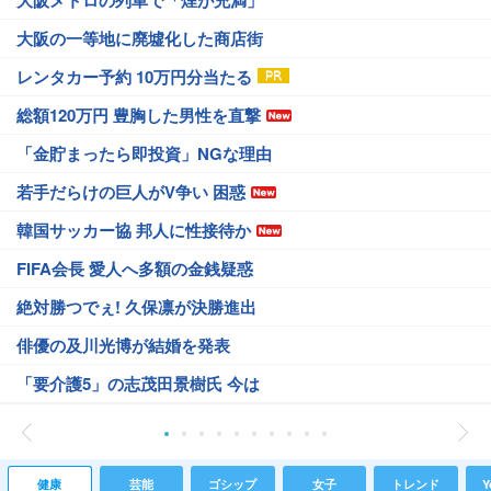
大阪メトロの列車で「煙が充満」
大阪の一等地に廃墟化した商店街
レンタカー予約 10万円分当たる
総額120万円 豊胸した男性を直撃
「金貯まったら即投資」NGな理由
若手だらけの巨人がV争い 困惑
韓国サッカー協 邦人に性接待か
FIFA会長 愛人へ多額の金銭疑惑
絶対勝つでぇ! 久保凛が決勝進出
俳優の及川光博が結婚を発表
「要介護5」の志茂田景樹氏 今は
健康
芸能
ゴシップ
女子
トレンド
Y