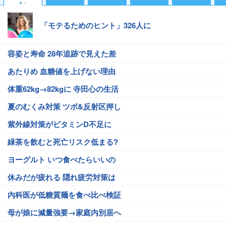
「モテるためのヒント」326人に
容姿と寿命 28年追跡で見えた差
あたりめ 血糖値を上げない理由
体重62kg→82kgに 寺田心の生活
夏のむくみ対策 ツボ&反射区押し
紫外線対策がビタミンD不足に
緑茶を飲むと死亡リスク低まる?
ヨーグルト いつ食べたらいいの
休みだが疲れる 隠れ疲労対策は
内科医が低糖質麺を食べ比べ検証
母が娘に減量強要→家庭内別居へ