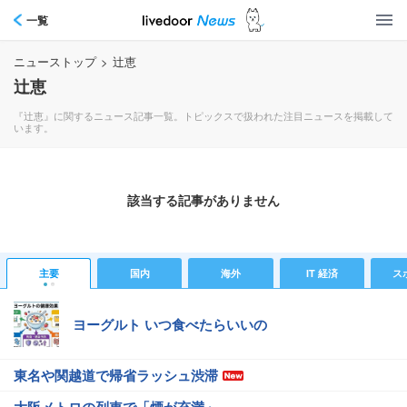
一覧
ニューストップ
>
辻恵
辻恵
『辻恵』に関するニュース記事一覧。トピックスで扱われた注目ニュースを掲載して
います。
該当する記事がありません
主要
国内
海外
IT 経済
ス
ヨーグルト いつ食べたらいいの
東名や関越道で帰省ラッシュ渋滞