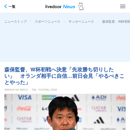
一覧
>
>
>
森保監督、W杯初
ニューストップ
スポーツニュース
サッカーニュース
森保監督、W杯初戦へ決意「先攻勝ち切りした
い」 オランダ相手に自信…前日会見「やるべきこ
とやった」
2026年6月14日 5時51分
写真：FOOTBALL ZONE