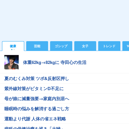
健康
芸能
ゴシップ
女子
トレンド
Y
体重62kg→82kgに 寺田心の生活
夏のむくみ対策 ツボ&反射区押し
紫外線対策がビタミンD不足に
母が娘に減量強要→家庭内別居へ
睡眠時の悩みを解消する過ごし方
運動より代謝 人体の省エネ戦略
歯科の保健治療を巡る「大嘘」