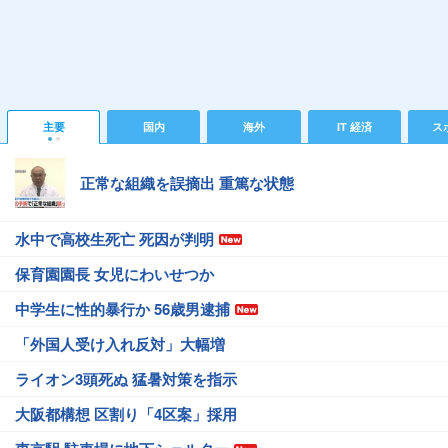
主要
国内
海外
IT 経済
ス
正常な組織を誤摘出 重篤な状態
水中で高校生死亡 死因が判明
保育園園長 女児にわいせつか
中学生に性的暴行か 56歳男逮捕
「外国人受け入れ反対」大幅増
ライオン3頭死ぬ 猛暑対策を指示
大阪都構想 区割り「4区案」採用