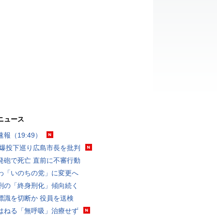
ニュース
報（19:49）
原爆投下巡り広島市長を批判
発砲で死亡 直前に不審行動
わ「いのちの党」に変更へ
刑の「終身刑化」傾向続く
標識を切断か 役員を送検
はねる「無呼吸」治療せず