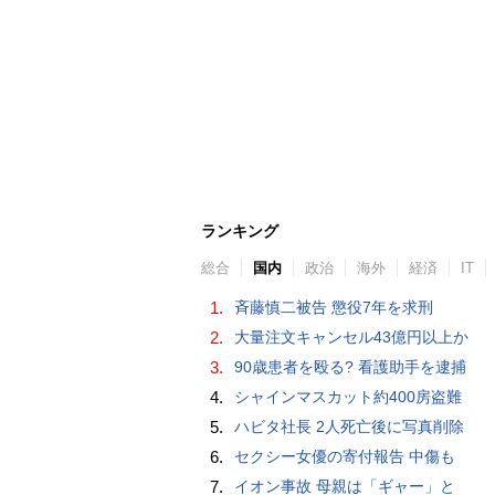
ランキング
総合
国内
政治
海外
経済
IT
1.
斉藤慎二被告 懲役7年を求刑
2.
大量注文キャンセル43億円以上か
3.
90歳患者を殴る? 看護助手を逮捕
4.
シャインマスカット約400房盗難
5.
ハビタ社長 2人死亡後に写真削除
6.
セクシー女優の寄付報告 中傷も
7.
イオン事故 母親は「ギャー」と