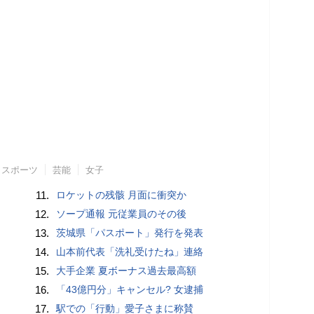
スポーツ
芸能
女子
11.
ロケットの残骸 月面に衝突か
12.
ソープ通報 元従業員のその後
13.
茨城県「パスポート」発行を発表
14.
山本前代表「洗礼受けたね」連絡
15.
大手企業 夏ボーナス過去最高額
16.
「43億円分」キャンセル? 女逮捕
17.
駅での「行動」愛子さまに称賛