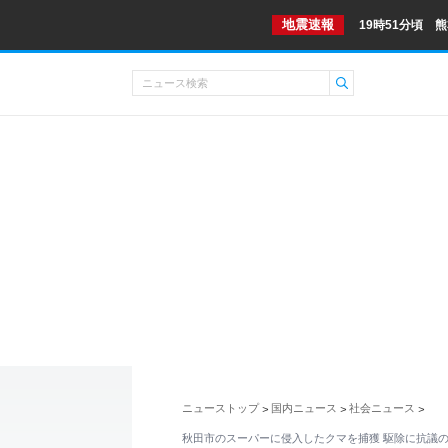
地震速報
19時51分頃 
ニューストップ
国内ニュース
社会ニュース
>
>
>
秋田市のスーパーに侵入したクマを捕獲 駆除に抗議