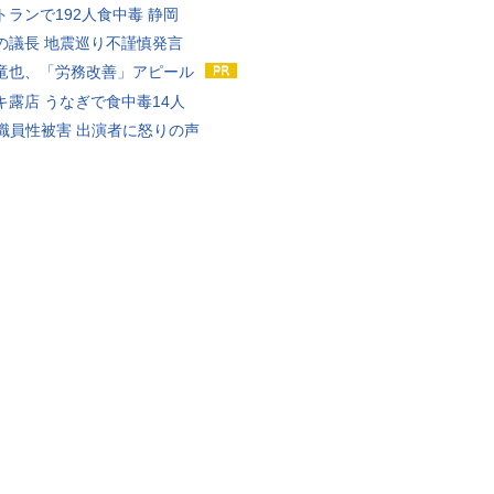
トランで192人食中毒 静岡
の議長 地震巡り不謹慎発言
竜也、「労務改善」アピール
キ露店 うなぎで食中毒14人
K職員性被害 出演者に怒りの声