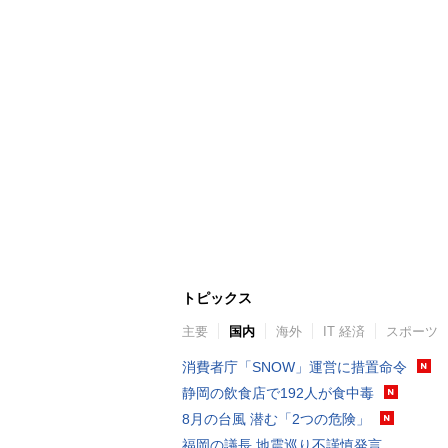
トピックス
主要
国内
海外
IT 経済
スポーツ
消費者庁「SNOW」運営に措置命令
静岡の飲食店で192人が食中毒
8月の台風 潜む「2つの危険」
福岡の議長 地震巡り不謹慎発言