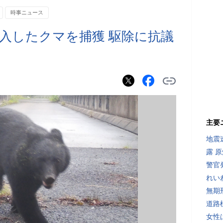
時事ニュース
入したクマを捕獲 駆除に抗議
主要
地震速
露 
警官
れい
無期
道路
女性