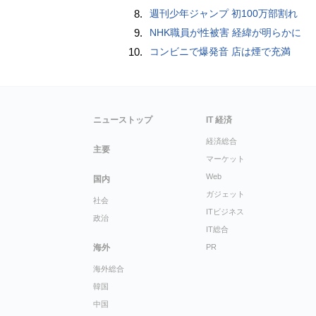
8.
週刊少年ジャンプ 初100万部割れ
9.
NHK職員が性被害 経緯が明らかに
10.
コンビニで爆発音 店は煙で充満
ニューストップ
IT 経済
経済総合
主要
マーケット
Web
国内
ガジェット
社会
ITビジネス
政治
IT総合
海外
PR
海外総合
韓国
中国