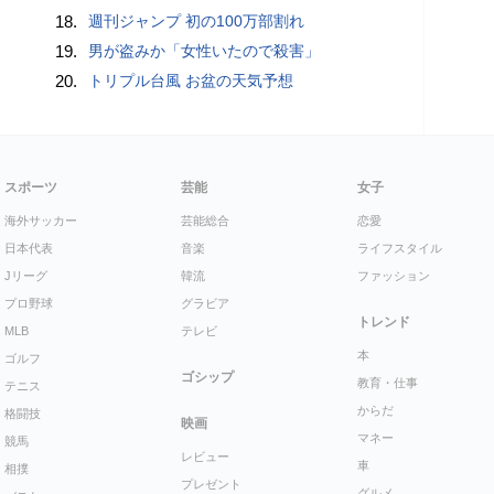
18.
週刊ジャンプ 初の100万部割れ
19.
男が盗みか「女性いたので殺害」
20.
トリプル台風 お盆の天気予想
スポーツ
芸能
女子
海外サッカー
芸能総合
恋愛
日本代表
音楽
ライフスタイル
Jリーグ
韓流
ファッション
プロ野球
グラビア
トレンド
MLB
テレビ
本
ゴルフ
ゴシップ
教育・仕事
テニス
からだ
格闘技
映画
マネー
競馬
レビュー
車
相撲
プレゼント
グルメ