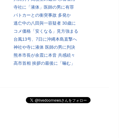
寺社に「液体」医師の男に有罪
パトカーとの衝突事故 多発か
逃亡中の八田與一容疑者 30歳に
コメ価格「安くなる」見方強まる
台風13号、7日に沖縄本島直撃へ
神社や寺に液体 医師の男に判決
熊本市長が余震に本音 共感続々
高市首相 挨拶の最後に「噛む」