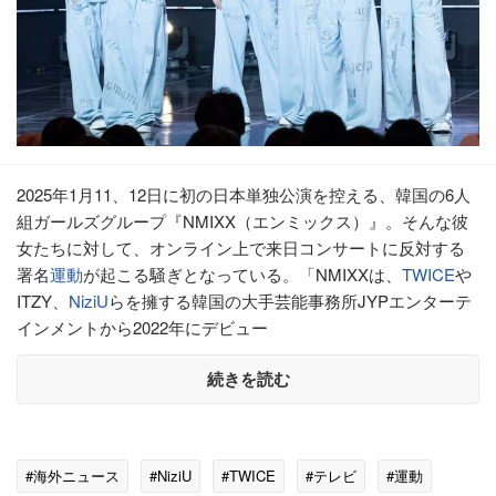
2025年1月11、12日に初の日本単独公演を控える、韓国の6人
組ガールズグループ『NMIXX（エンミックス）』。そんな彼
女たちに対して、オンライン上で来日コンサートに反対する
署名
運動
が起こる騒ぎとなっている。「NMIXXは、
TWICE
や
ITZY、
NiziU
らを擁する韓国の大手芸能事務所JYPエンターテ
インメントから2022年にデビュー
続きを読む
#海外ニュース
#NiziU
#TWICE
#テレビ
#運動