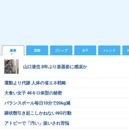
健康
芸能
ゴシップ
女子
トレンド
Y
山口達也 8年ぶり楽器姿に感涙か
運動より代謝 人体の省エネ戦略
大食い女子 46キロ体型の秘密
バランスボール毎日10分で20kg減
躁状態引き起こしかねないNG行動
アトピーで「汚い」扱いされ苦悩