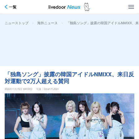
一覧
>
>
「独島ソング」披露の韓国アイドルNMIXX、
ニューストップ
海外ニュース
「独島ソング」披露の韓国アイドルNMIXX、来日反
対運動で2万人超える賛同
2024年11月15日 16時50分
写真：Smart FLASH