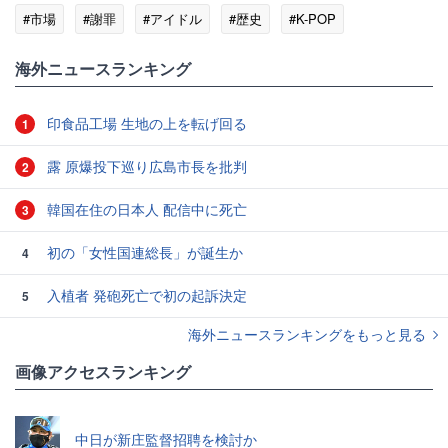
#市場
#謝罪
#アイドル
#歴史
#K-POP
海外ニュースランキング
印食品工場 生地の上を転げ回る
1
露 原爆投下巡り広島市長を批判
2
韓国在住の日本人 配信中に死亡
3
初の「女性国連総長」が誕生か
4
入植者 発砲死亡で初の起訴決定
5
海外ニュースランキングをもっと見る
画像アクセスランキング
中日が新庄監督招聘を検討か