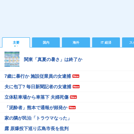
主要
国内
海外
IT 経済
ス
関東「真夏の暑さ」は終了か
7歳に暴行か 施設従業員の女逮捕
夫に包丁? 毎日新聞記者の女逮捕
立体駐車場から車落下 夫婦死傷
「泥酔者」熊本で通報が頻発か
家の隣が民泊「トラウマなった」
露 原爆投下巡り広島市長を批判