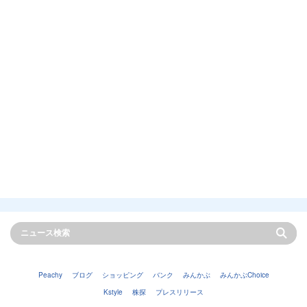
Peachy
ブログ
ショッピング
バンク
みんかぶ
みんかぶChoice
Kstyle
株探
プレスリリース