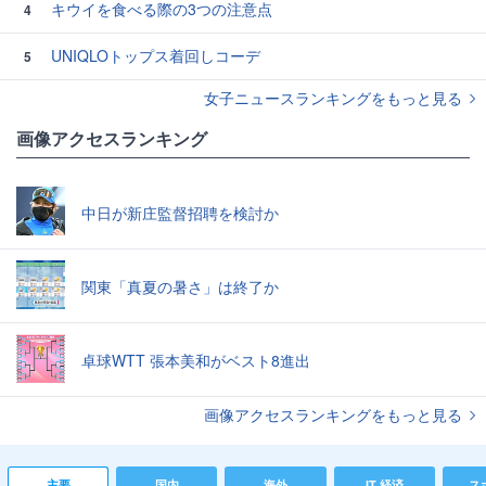
キウイを食べる際の3つの注意点
4
UNIQLOトップス着回しコーデ
5
女子ニュースランキングをもっと見る
画像アクセスランキング
中日が新庄監督招聘を検討か
関東「真夏の暑さ」は終了か
卓球WTT 張本美和がベスト8進出
画像アクセスランキングをもっと見る
主要
国内
海外
IT 経済
ス