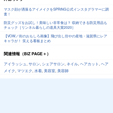
マスク顔が洒落るアイメイクをSPRiNG公式インスタグラマーに調
査！
防災グッズをお試し！美味しい非常食は？ 収納できる防災用品も
チェック［リンネル暮らしの道具大賞2020］
【VOW／街のおもしろ画像】飛び出し坊やの産地・滋賀県にレア
キャラが！ 笑える看板まとめ
関連情報（BiZ PAGE＋）
アイラッシュ
,
サロン
,
シェアサロン
,
ネイル
,
ヘアカット
,
ヘア
メイク
,
マツエク
,
水着
,
美容室
,
美容師