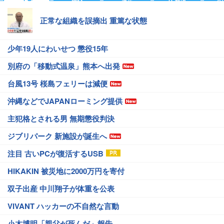
正常な組織を誤摘出 重篤な状態
少年19人にわいせつ 懲役15年
別府の「移動式温泉」熊本へ出発
台風13号 桜島フェリーは減便
沖縄などでJAPANローミング提供
主犯格とされる男 無期懲役判決
ジブリパーク 新施設が誕生へ
注目 古いPCが復活するUSB
HIKAKIN 被災地に2000万円を寄付
双子出産 中川翔子が体重を公表
VIVANT ハッカーの不自然な言動
小木博明「親父が死んだ」報告