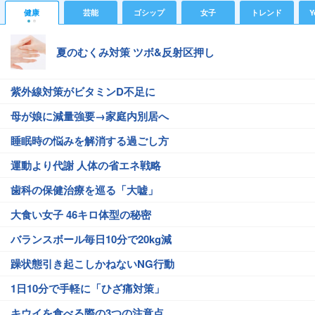
健康
芸能
ゴシップ
女子
トレンド
Y
夏のむくみ対策 ツボ&反射区押し
紫外線対策がビタミンD不足に
母が娘に減量強要→家庭内別居へ
睡眠時の悩みを解消する過ごし方
運動より代謝 人体の省エネ戦略
歯科の保健治療を巡る「大嘘」
大食い女子 46キロ体型の秘密
バランスボール毎日10分で20kg減
躁状態引き起こしかねないNG行動
1日10分で手軽に「ひざ痛対策」
キウイを食べる際の3つの注意点