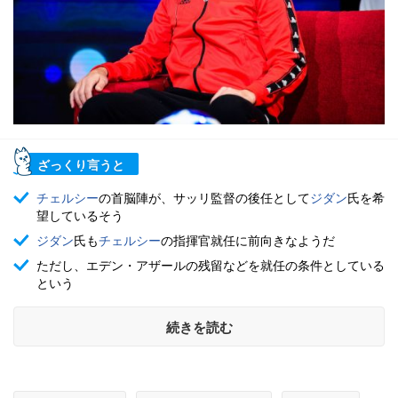
ざっくり言うと
チェルシー
の首脳陣が、サッリ監督の後任として
ジダン
氏を希
望しているそう
ジダン
氏も
チェルシー
の指揮官就任に前向きなようだ
ただし、エデン・アザールの残留などを就任の条件としている
という
続きを読む