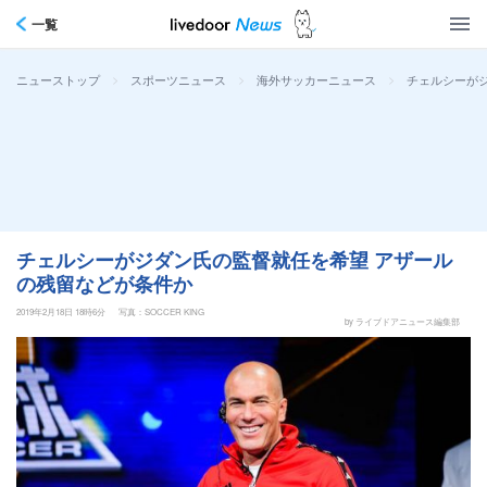
一覧
>
>
>
チェルシーが
ニューストップ
スポーツニュース
海外サッカーニュース
チェルシーがジダン氏の監督就任を希望 アザール
の残留などが条件か
2019年2月18日 18時6分
写真：SOCCER KING
by ライブドアニュース編集部