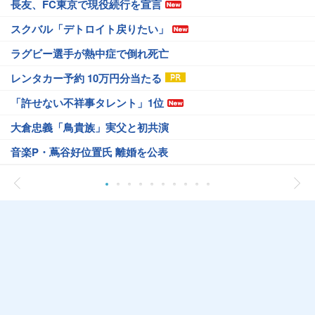
長友、FC東京で現役続行を宣言
スクバル「デトロイト戻りたい」
ラグビー選手が熱中症で倒れ死亡
レンタカー予約 10万円分当たる
「許せない不祥事タレント」1位
大倉忠義「鳥貴族」実父と初共演
音楽P・蔦谷好位置氏 離婚を公表