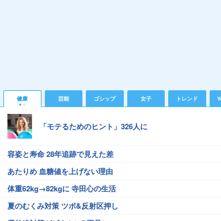
健康
芸能
ゴシップ
女子
トレンド
Y
「モテるためのヒント」326人に
容姿と寿命 28年追跡で見えた差
あたりめ 血糖値を上げない理由
体重62kg→82kgに 寺田心の生活
夏のむくみ対策 ツボ&反射区押し