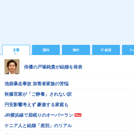
主要
国内
海外
IT 経済
ス
俳優の戸塚純貴が結婚を発表
池袋暴走事故 加害者家族の苦悩
秋篠宮家が「ご静養」されない訳
円安影響考えず 豪遊する家庭も
JR横浜線で居眠りのオーバーラン
ケニア人と結婚「差別」のリアル