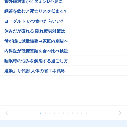
紫外線対策がビタミンD不足に
緑茶を飲むと死亡リスク低まる?
ヨーグルト いつ食べたらいい?
休みだが疲れる 隠れ疲労対策は
母が娘に減量強要→家庭内別居へ
内科医が低糖質麺を食べ比べ検証
睡眠時の悩みを解消する過ごし方
運動より代謝 人体の省エネ戦略