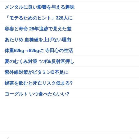
メンタルに良い影響を与える趣味
「モテるためのヒント」326人に
容姿と寿命 28年追跡で見えた差
あたりめ 血糖値を上げない理由
体重62kg→82kgに 寺田心の生活
夏のむくみ対策 ツボ&反射区押し
紫外線対策がビタミンD不足に
緑茶を飲むと死亡リスク低まる?
ヨーグルト いつ食べたらいい?