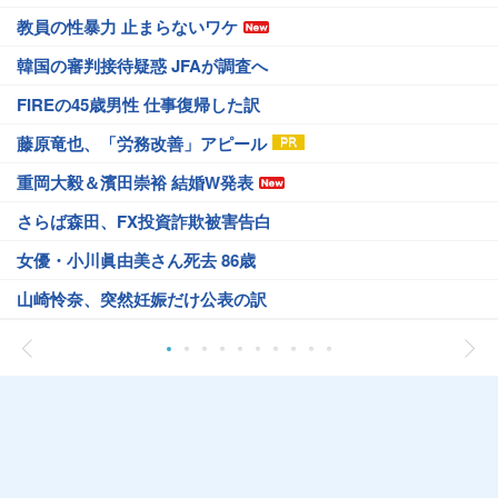
教員の性暴力 止まらないワケ
韓国の審判接待疑惑 JFAが調査へ
FIREの45歳男性 仕事復帰した訳
藤原竜也、「労務改善」アピール
重岡大毅＆濱田崇裕 結婚W発表
さらば森田、FX投資詐欺被害告白
女優・小川眞由美さん死去 86歳
山崎怜奈、突然妊娠だけ公表の訳