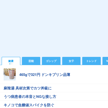
健康
芸能
ゴシップ
女子
トレンド
Y
465gで321円 ドンキプリン品薄
麻辣湯 具材次第でカツ丼級に
うつ病患者の本音とNGな接し方
キノコで血糖値スパイクを防ぐ