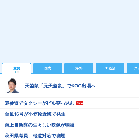
主要
国内
海外
IT 経済
ス
天竺鼠「元天竺鼠」でKOC出場へ
表参道でタクシーがビル突っ込む
台風16号が小笠原近海で発生
海上自衛隊の生々しい映像が物議
秋田県職員、報道対応で喫煙