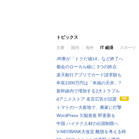
トピックス
主要
国内
海外
IT 経済
スポーツ
JR東が「トクだ値14」など終了へ
都会のローカル線に 3つの終点
楽天銀行アプリでカード請求額も
年収1000万円は「幸福の天井」?
新幹線内で増加する2大トラブル
dアニメストア 名言広告が話題
トマトの一大産地で、農家に打撃
WordPress 欠陥発覚 即更新を
中国 ハイテク人材の出国制限へ
V-NEOBANK大改定 離脱を考える時