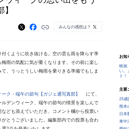
部】
みんなの感想は？
り付くように吹き抜ける。空の雲も雨を降らす準
お知
る梅雨の気配に気が重くなります。その前に楽し
映画
みて、うっとうしい梅雨を乗りきる準備でもしま
い。
ト！
主要
ィーク・端午の節句【ガジェ通写真部】
にて、
25
ールデンウィーク、端午の節句の情景を楽しんで
熊本
想なども添えていただき、コメント欄から投票い
日本
りがとうございました。編集部内での投票も合わ
車中
入選2点を発表いたします。
愛知