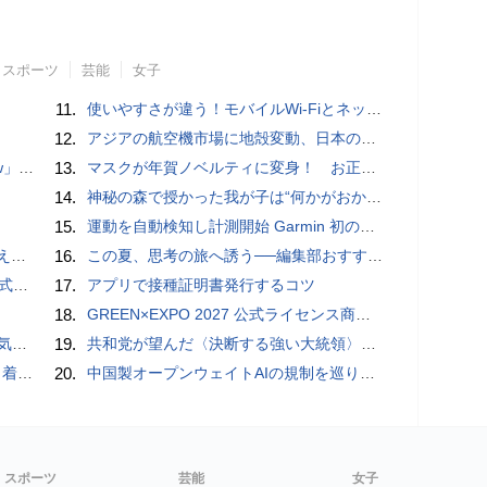
スポーツ
芸能
女子
11.
使いやすさが違う！モバイルWi-FiとネットHDD【PC-DIY 秋の陣】
12.
アジアの航空機市場に地殻変動、日本のサプライヤーに影響も
言われる？
13.
マスクが年賀ノベルティに変身！ お正月特別パッケージの注文受付開始
14.
神秘の森で授かった我が子は“何かがおかしい”『ナイトボーン -夜哭-』本編映像解禁 母の絶叫顔うちわが全国の劇場に［ホラー通信］
15.
運動を自動検知し計測開始 Garmin 初のスマートバンドを発売 10日間のロングバッテリーで手間いらず
4選
16.
この夏、思考の旅へ誘う──編集部おすすめの7冊：WIRED BOOK GUIDE
レビュー
17.
アプリで接種証明書発行するコツ
18.
GREEN×EXPO 2027 公式ライセンス商品！初の「トゥンクトゥンク」公式LINEスタンプ、販売開始
8/8
19.
共和党が望んだ〈決断する強い大統領〉が統治するアメリカの到来──「アメリカン・ドッペルゲンガー」by 池田純一#14
クとは
20.
中国製オープンウェイトAIの規制を巡り、シリコンバレーで意見が二分
スポーツ
芸能
女子