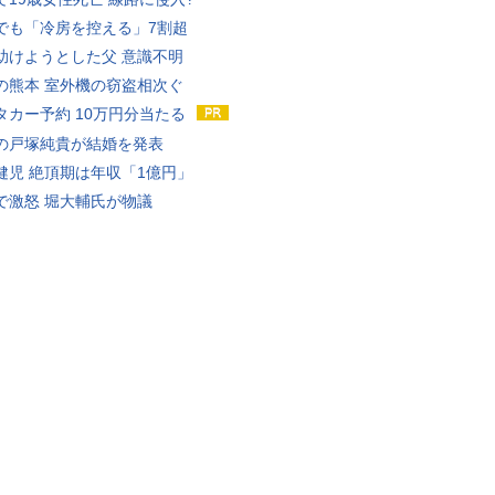
でも「冷房を控える」7割超
助けようとした父 意識不明
の熊本 室外機の窃盗相次ぐ
タカー予約 10万円分当たる
の戸塚純貴が結婚を発表
健児 絶頂期は年収「1億円」
で激怒 堀大輔氏が物議