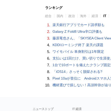
ランキング
総合
国内
政治
海外
経済
IT
1.
楽天銀行アプリでカード請求額も
2.
Galaxy Z Fold8 Ultra辛口評価も
3.
藤原竜也さん、「SKYSEA Client View」新CMで「AI労務改善」をアピール 働き方をAIが分析したら「すぐに休んで」と
4.
KDDIローミング終了 楽天の課題
5.
ワイモバイル 単身割引は1年限定
6.
支払いは1回だけ、買い切りで生涯使えるプランがあるオンラインストレージ
7.
1台で10ポートを備えたクランプ固定式電源タップ「Anker Nano Power Strip (10-in-1, 70W, クランプ式)」
8.
「iOS14」さっそく脱獄される?
9.
Pixel 10aが首位に Androidスマホ人気ランキングTOP10 2026/
10.
機材選びで損しない！高須幹弥が辿り着いた「大当り」の神マイ
ニューストップ
IT 経済