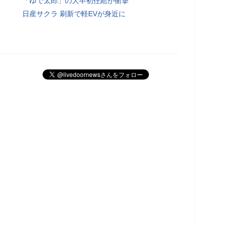
「ゆで太郎」の大卒初任給が衝撃
日産サクラ 刷新で軽EVが身近に