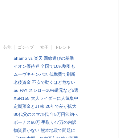
芸能
ゴシップ
女子
トレンド
ahamo vs 楽天 回線選びの基準
イオン優待券 全国で10%割引も
ムーヴキャンバス 低燃費で刷新
老後資金 不安で動くほど危ない
au PAY スシロー10%還元など5選
XSR155 大人ライダーに人気集中
定期預金とJT株 20年で差が拡大
80代父のスマホ代 年5万円節約へ
ボーナス60万 手取り47万の内訳
物資届かない 熊本地震で問題に