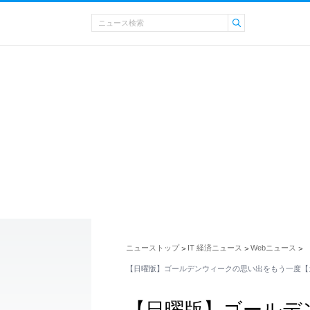
ニューストップ
IT 経済ニュース
Webニュース
>
>
>
【日曜版】ゴールデンウィークの思い出をもう一度【
【日曜版】ゴールデ