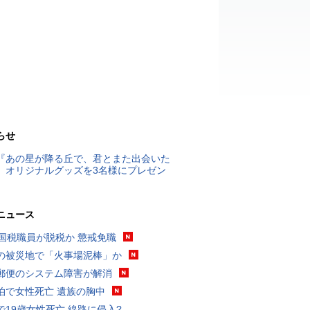
らせ
『あの星が降る丘で、君とまた出会いた
』オリジナルグッズを3名様にプレゼン
ニュース
歳国税職員が脱税か 懲戒免職
の被災地で「火事場泥棒」か
郵便のシステム障害が解消
泊で女性死亡 遺族の胸中
で19歳女性死亡 線路に侵入?