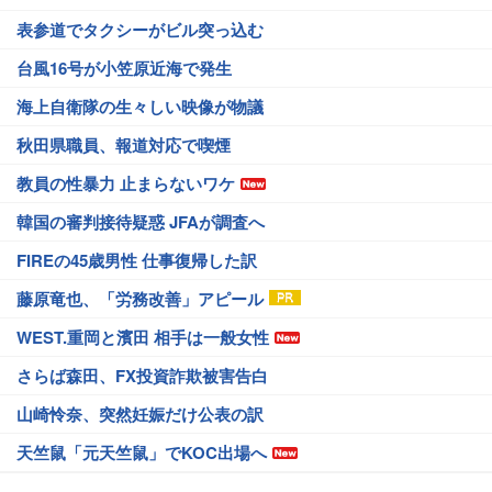
表参道でタクシーがビル突っ込む
台風16号が小笠原近海で発生
海上自衛隊の生々しい映像が物議
秋田県職員、報道対応で喫煙
教員の性暴力 止まらないワケ
韓国の審判接待疑惑 JFAが調査へ
FIREの45歳男性 仕事復帰した訳
藤原竜也、「労務改善」アピール
WEST.重岡と濱田 相手は一般女性
さらば森田、FX投資詐欺被害告白
山崎怜奈、突然妊娠だけ公表の訳
天竺鼠「元天竺鼠」でKOC出場へ