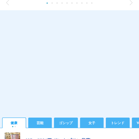
健康
芸能
ゴシップ
女子
トレンド
Y