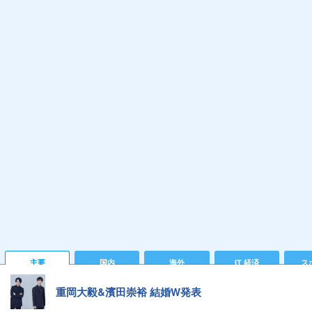
主要
国内
海外
IT 経済
ス
重岡大毅&濱田崇裕 結婚W発表