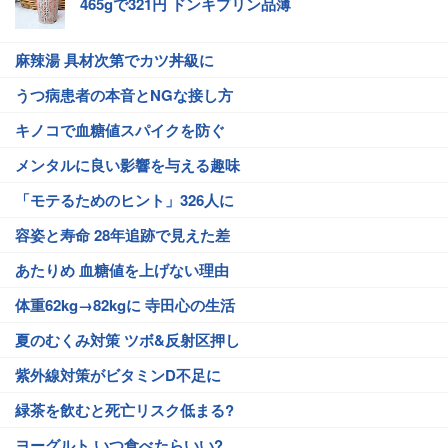
465gで321円 ドンキプリン品薄
麻辣湯 具材次第でカツ丼級に
うつ病患者の本音とNGな接し方
キノコで血糖値スパイクを防ぐ
メンタルに良い影響を与える趣味
「モテるためのヒント」326人に
容姿と寿命 28年追跡で見えた差
あたりめ 血糖値を上げない理由
体重62kg→82kgに 寺田心の生活
夏のむくみ対策 ツボ&反射区押し
紫外線対策がビタミンD不足に
緑茶を飲むと死亡リスク低まる?
ヨーグルト いつ食べたらいい?