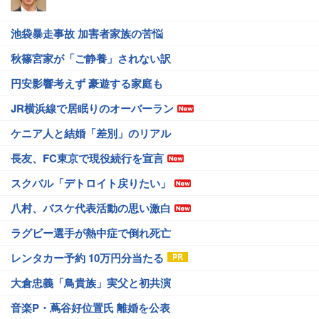
池袋暴走事故 加害者家族の苦悩
秋篠宮家が「ご静養」されない訳
円安影響考えず 豪遊する家庭も
JR横浜線で居眠りのオーバーラン
ケニア人と結婚「差別」のリアル
長友、FC東京で現役続行を宣言
スクバル「デトロイト戻りたい」
八村、バスケ代表活動の思い激白
ラグビー選手が熱中症で倒れ死亡
レンタカー予約 10万円分当たる
大倉忠義「鳥貴族」実父と初共演
音楽P・蔦谷好位置氏 離婚を公表