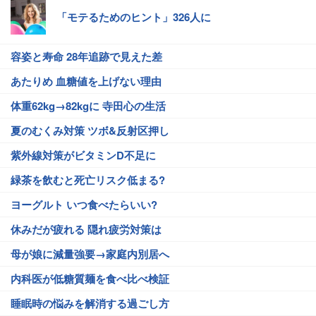
「モテるためのヒント」326人に
容姿と寿命 28年追跡で見えた差
あたりめ 血糖値を上げない理由
体重62kg→82kgに 寺田心の生活
夏のむくみ対策 ツボ&反射区押し
紫外線対策がビタミンD不足に
緑茶を飲むと死亡リスク低まる?
ヨーグルト いつ食べたらいい?
休みだが疲れる 隠れ疲労対策は
母が娘に減量強要→家庭内別居へ
内科医が低糖質麺を食べ比べ検証
睡眠時の悩みを解消する過ごし方