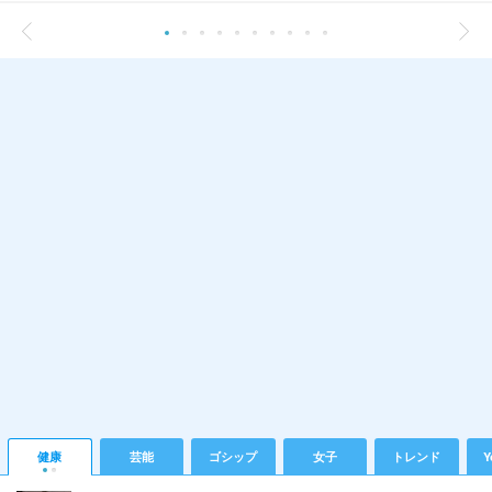
健康
芸能
ゴシップ
女子
トレンド
Y