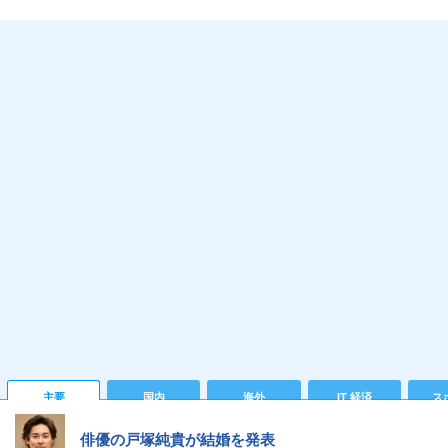
主要
国内
海外
IT 経済
ス
俳優の戸塚純貴が結婚を発表