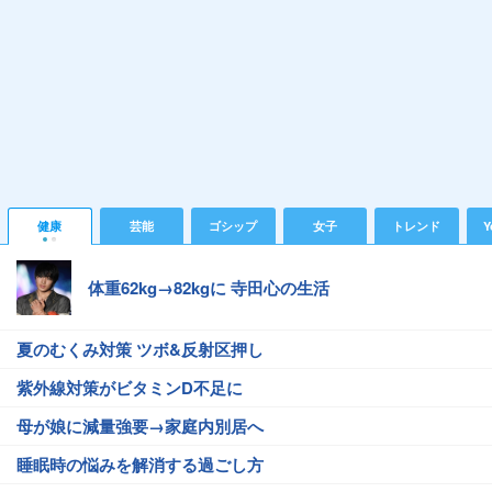
健康
芸能
ゴシップ
女子
トレンド
Y
体重62kg→82kgに 寺田心の生活
夏のむくみ対策 ツボ&反射区押し
紫外線対策がビタミンD不足に
母が娘に減量強要→家庭内別居へ
睡眠時の悩みを解消する過ごし方