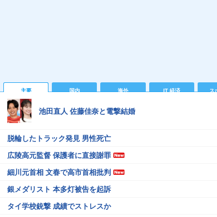
主要
国内
海外
IT 経済
ス
池田直人 佐藤佳奈と電撃結婚
脱輪したトラック発見 男性死亡
広陵高元監督 保護者に直接謝罪
細川元首相 文春で高市首相批判
銀メダリスト 本多灯被告を起訴
タイ学校銃撃 成績でストレスか