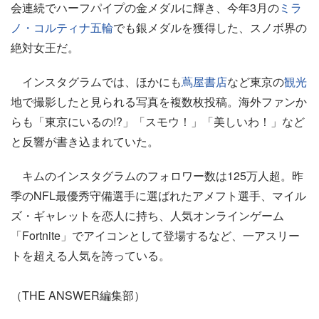
会連続でハーフパイプの金メダルに輝き、今年3月の
ミラ
ノ・コルティナ五輪
でも銀メダルを獲得した、スノボ界の
絶対女王だ。
インスタグラムでは、ほかにも
蔦屋書店
など東京の
観光
地で撮影したと見られる写真を複数枚投稿。海外ファンか
らも「東京にいるの!?」「スモウ！」「美しいわ！」など
と反響が書き込まれていた。
キムのインスタグラムのフォロワー数は125万人超。昨
季のNFL最優秀守備選手に選ばれたアメフト選手、マイル
ズ・ギャレットを恋人に持ち、人気オンラインゲーム
「Fortnite」でアイコンとして登場するなど、一アスリー
トを超える人気を誇っている。
（THE ANSWER編集部）