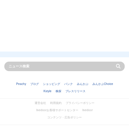
Peachy
ブログ
ショッピング
バンク
みんかぶ
みんかぶChoice
Kstyle
株探
プレスリリース
運営会社
利用規約
プライバシーポリシー
livedoorお客様サポートセンター
livedoor
コンテンツ・広告ポリシー