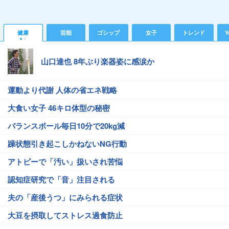
健康
芸能
ゴシップ
女子
トレンド
Y
山口達也 8年ぶり楽器姿に感涙か
運動より代謝 人体の省エネ戦略
大食い女子 46キロ体型の秘密
バランスボール毎日10分で20kg減
躁状態引き起こしかねないNG行動
アトピーで「汚い」扱いされ苦悩
認知症研究で「音」注目される
夫の「産後うつ」にみられる症状
大豆を摂取してストレス過食防止