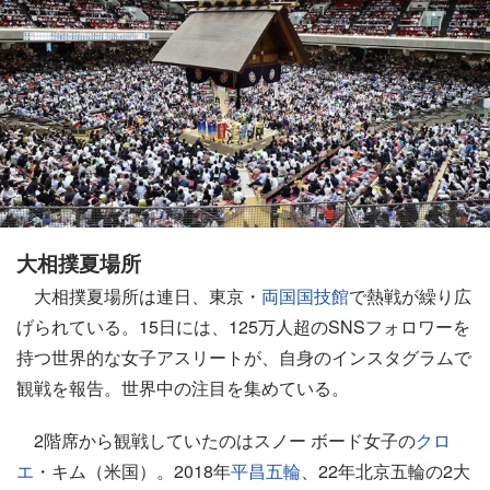
大相撲夏場所
大相撲夏場所は連日、東京・
両国国技館
で熱戦が繰り広
げられている。15日には、125万人超のSNSフォロワーを
持つ世界的な女子アスリートが、自身のインスタグラムで
観戦を報告。世界中の注目を集めている。
2階席から観戦していたのはスノー ボード女子の
クロ
エ
・キム（米国）。2018年
平昌五輪
、22年北京五輪の2大