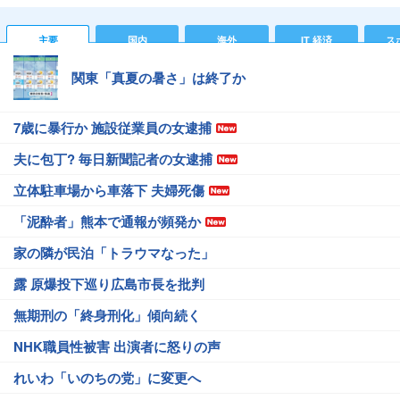
主要
国内
海外
IT 経済
ス
関東「真夏の暑さ」は終了か
7歳に暴行か 施設従業員の女逮捕
夫に包丁? 毎日新聞記者の女逮捕
立体駐車場から車落下 夫婦死傷
「泥酔者」熊本で通報が頻発か
家の隣が民泊「トラウマなった」
露 原爆投下巡り広島市長を批判
無期刑の「終身刑化」傾向続く
NHK職員性被害 出演者に怒りの声
れいわ「いのちの党」に変更へ