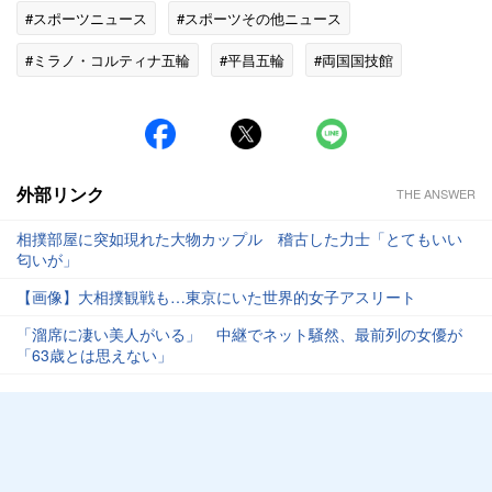
#スポーツニュース
#スポーツその他ニュース
#ミラノ・コルティナ五輪
#平昌五輪
#両国国技館
#蔦屋書店
#観光
#クロエ
外部リンク
THE ANSWER
相撲部屋に突如現れた大物カップル 稽古した力士「とてもいい
匂いが」
【画像】大相撲観戦も…東京にいた世界的女子アスリート
「溜席に凄い美人がいる」 中継でネット騒然、最前列の女優が
「63歳とは思えない」