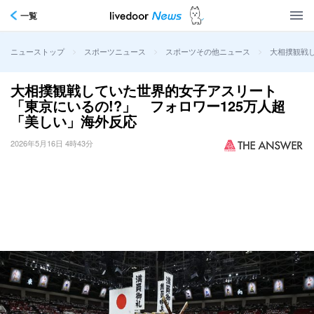
一覧
>
>
>
大相撲観戦し
ニューストップ
スポーツニュース
スポーツその他ニュース
大相撲観戦していた世界的女子アスリート
「東京にいるの!?」 フォロワー125万人超
「美しい」海外反応
2026年5月16日 4時43分