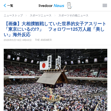
一覧
>
>
ニューストップ
スポーツニュース
スポーツその他ニュース
【画像】大相撲観戦していた世界的女子アスリート
「東京にいるの!?」 フォロワー125万人超「美し
い」海外反応
2026年5月16日 4時43分
THE ANSWER