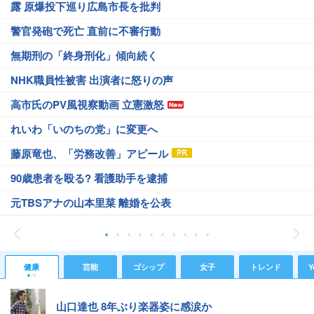
露 原爆投下巡り広島市長を批判
警官発砲で死亡 直前に不審行動
無期刑の「終身刑化」傾向続く
NHK職員性被害 出演者に怒りの声
高市氏のPV風視察動画 立憲激怒
れいわ「いのちの党」に変更へ
藤原竜也、「労務改善」アピール
90歳患者を殴る? 看護助手を逮捕
元TBSアナの山本里菜 離婚を公表
健康
芸能
ゴシップ
女子
トレンド
Y
山口達也 8年ぶり楽器姿に感涙か