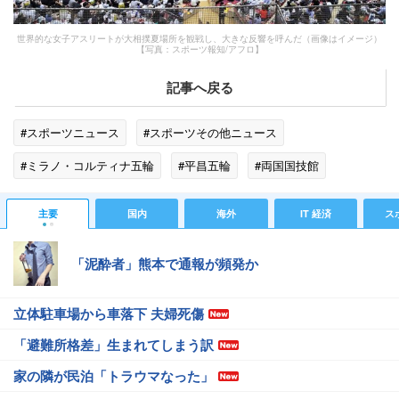
世界的な女子アスリートが大相撲夏場所を観戦し、大きな反響を呼んだ（画像はイメージ）
【写真：スポーツ報知/アフロ】
記事へ戻る
#スポーツニュース
#スポーツその他ニュース
#ミラノ・コルティナ五輪
#平昌五輪
#両国国技館
#蔦屋書店
#観光
#クロエ
#大相撲
#ハーフパイプ
主要
国内
海外
IT 経済
ス
#女子アスリート
#オンラインゲーム
#SNS
#NFL
「泥酔者」熊本で通報が頻発か
#北京五輪
立体駐車場から車落下 夫婦死傷
「避難所格差」生まれてしまう訳
家の隣が民泊「トラウマなった」