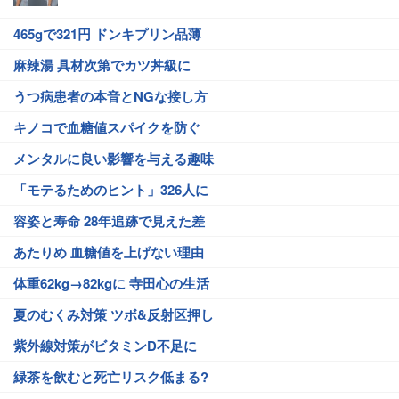
465gで321円 ドンキプリン品薄
麻辣湯 具材次第でカツ丼級に
うつ病患者の本音とNGな接し方
キノコで血糖値スパイクを防ぐ
メンタルに良い影響を与える趣味
「モテるためのヒント」326人に
容姿と寿命 28年追跡で見えた差
あたりめ 血糖値を上げない理由
体重62kg→82kgに 寺田心の生活
夏のむくみ対策 ツボ&反射区押し
紫外線対策がビタミンD不足に
緑茶を飲むと死亡リスク低まる?