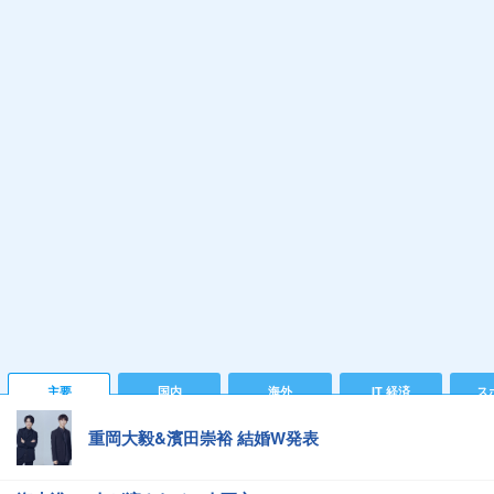
主要
国内
海外
IT 経済
ス
重岡大毅&濱田崇裕 結婚W発表