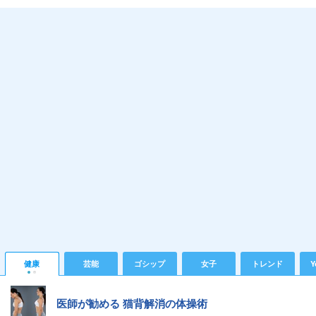
健康
芸能
ゴシップ
女子
トレンド
Y
医師が勧める 猫背解消の体操術