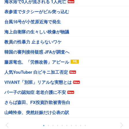
海水浴で3人が流される 1人死亡
表参道でタクシーがビル突っ込む
台風16号が小笠原近海で発生
海上自衛隊の生々しい映像が物議
教員の性暴力 止まらないワケ
韓国の審判接待疑惑 JFAが調査へ
藤原竜也、「労務改善」アピール
人気YouTuber 白ビキニ加工否定
VIVANT「別班」リアルな実態とは
パー子の認知症 老老介護に不安
さらば森田、FX投資詐欺被害告白
山崎怜奈、突然妊娠だけ公表の訳