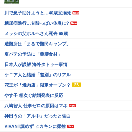
川で息子助けようと…40歳父溺死
糖尿病進行…甘酸っぱい体臭に?
メッシの父ホルヘさん死去 68歳
避難所は「まるで難民キャンプ」
夏バテの予防に「薬膳食材」
日本人が誤解 海外タトゥー事情
ケニア人と結婚「差別」のリアル
花王が「焼肉店」限定オープン？
やす子 相次ぐ結婚発表に反応
八嶋智人 仕事ゼロの原因はマネ
神田うの「アル中」だったと告白
VIVANT読めず ヒカキンに揶揄