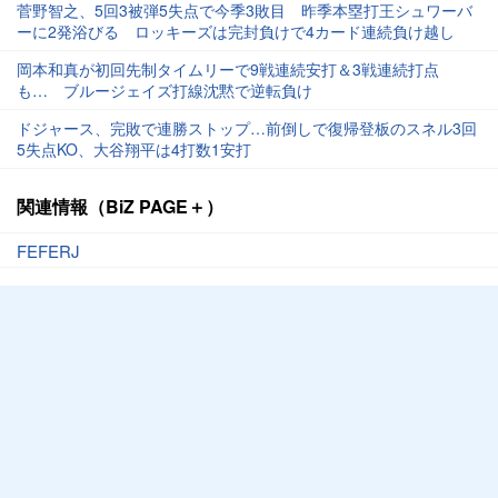
菅野智之、5回3被弾5失点で今季3敗目 昨季本塁打王シュワーバ
ーに2発浴びる ロッキーズは完封負けで4カード連続負け越し
岡本和真が初回先制タイムリーで9戦連続安打＆3戦連続打点
も… ブルージェイズ打線沈黙で逆転負け
ドジャース、完敗で連勝ストップ…前倒しで復帰登板のスネル3回
5失点KO、大谷翔平は4打数1安打
関連情報（BiZ PAGE＋）
FEFERJ