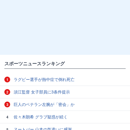
スポーツニュースランキング
ラグビー選手が熱中症で倒れ死亡
1
須江監督 女子部員に3条件提示
2
巨人のベテラン左腕が「密会」か
3
佐々木朗希 グラブ疑惑が続く
4
ヌートバー 山本の気遣いに感謝
5