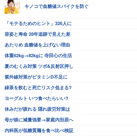
キノコで血糖値スパイクを防ぐ
「モテるためのヒント」326人に
容姿と寿命 28年追跡で見えた差
あたりめ 血糖値を上げない理由
体重62kg→82kgに 寺田心の生活
夏のむくみ対策 ツボ&反射区押し
紫外線対策がビタミンD不足に
緑茶を飲むと死亡リスク低まる?
ヨーグルト いつ食べたらいい?
休みだが疲れる 隠れ疲労対策は
母が娘に減量強要→家庭内別居へ
内科医が低糖質麺を食べ比べ検証