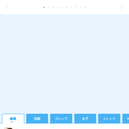
健康
芸能
ゴシップ
女子
トレンド
Y