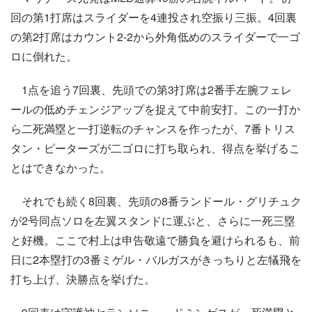
回の第1打席はスライダーを4連投され空振り三振。4回裏
の第2打席はカウント2-2から外角低めのスライダーで一ゴ
ロに倒れた。
1点を追う7回裏、先頭での第3打席は2番手左腕フェレ
ールの低めチェンジアップを捉えて中前安打。この一打か
ら二死満塁と一打逆転のチャンスを作ったが、7番トリス
タン・ピーターズが二ゴロに打ち取られ、得点を挙げるこ
とはできなかった。
それでも続く8回裏、先頭の8番ランドール・グリチュク
が2号同点ソロを左翼スタンドに運ぶと、さらに一死三塁
と好機。ここで村上は申告敬遠で勝負を避けられるも、前
日に2本塁打の3番ミゲル・バルガスがきっちりと左犠飛を
打ち上げ、決勝点を挙げた。