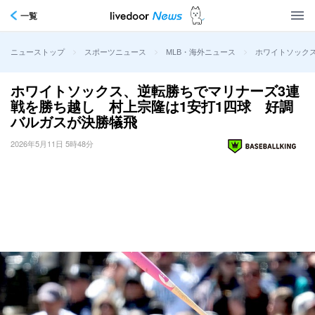
一覧
>
>
>
ホワイトソック
ニューストップ
スポーツニュース
MLB・海外ニュース
ホワイトソックス、逆転勝ちでマリナーズ3連
戦を勝ち越し 村上宗隆は1安打1四球 好調
バルガスが決勝犠飛
2026年5月11日 5時48分