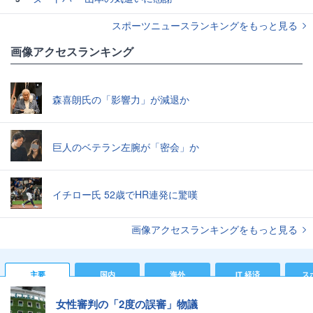
スポーツニュースランキングをもっと見る
画像アクセスランキング
森喜朗氏の「影響力」が減退か
巨人のベテラン左腕が「密会」か
イチロー氏 52歳でHR連発に驚嘆
画像アクセスランキングをもっと見る
主要
国内
海外
IT 経済
ス
女性審判の「2度の誤審」物議