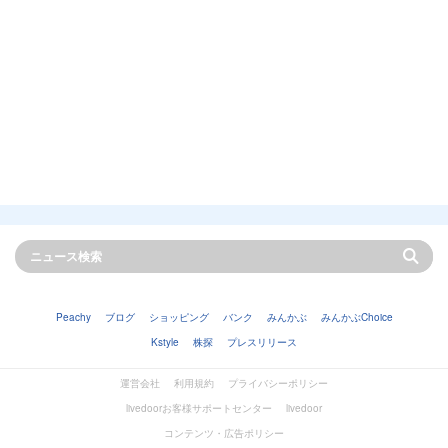
Peachy
ブログ
ショッピング
バンク
みんかぶ
みんかぶChoice
Kstyle
株探
プレスリリース
運営会社
利用規約
プライバシーポリシー
livedoorお客様サポートセンター
livedoor
コンテンツ・広告ポリシー