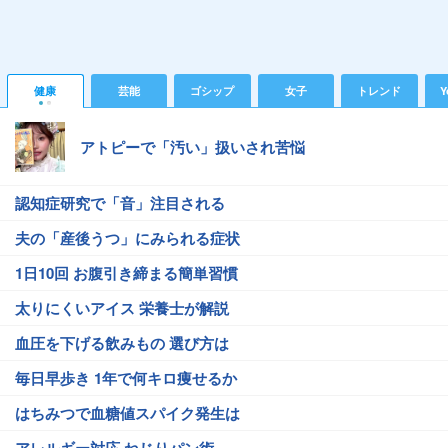
健康
芸能
ゴシップ
女子
トレンド
Y
アトピーで「汚い」扱いされ苦悩
認知症研究で「音」注目される
夫の「産後うつ」にみられる症状
1日10回 お腹引き締まる簡単習慣
太りにくいアイス 栄養士が解説
血圧を下げる飲みもの 選び方は
毎日早歩き 1年で何キロ痩せるか
はちみつで血糖値スパイク発生は