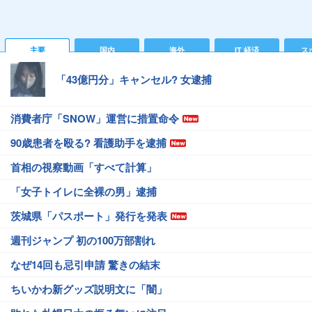
主要
国内
海外
IT 経済
ス
「43億円分」キャンセル? 女逮捕
消費者庁「SNOW」運営に措置命令
90歳患者を殴る? 看護助手を逮捕
首相の視察動画「すべて計算」
「女子トイレに全裸の男」逮捕
茨城県「パスポート」発行を発表
週刊ジャンプ 初の100万部割れ
なぜ14回も忌引申請 驚きの結末
ちいかわ新グッズ説明文に「闇」