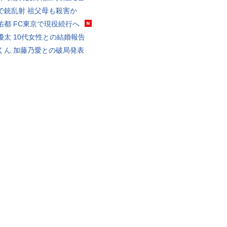
で銃乱射 祖父母も殺害か
佑都 FC東京で現役続行へ
優太 10代女性との結婚報告
くん 加藤乃愛との破局発表