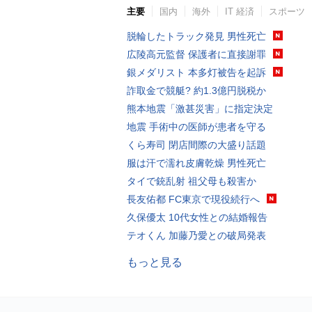
主要
国内
海外
IT 経済
スポーツ
脱輪したトラック発見 男性死亡
広陵高元監督 保護者に直接謝罪
銀メダリスト 本多灯被告を起訴
詐取金で競艇? 約1.3億円脱税か
熊本地震「激甚災害」に指定決定
地震 手術中の医師が患者を守る
くら寿司 閉店間際の大盛り話題
服は汗で濡れ皮膚乾燥 男性死亡
タイで銃乱射 祖父母も殺害か
長友佑都 FC東京で現役続行へ
久保優太 10代女性との結婚報告
テオくん 加藤乃愛との破局発表
もっと見る