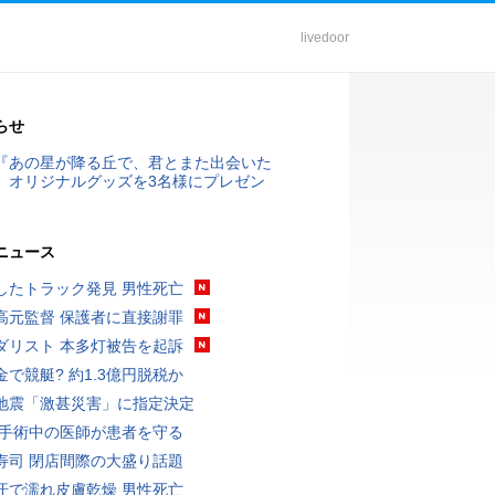
livedoor
らせ
『あの星が降る丘で、君とまた出会いた
』オリジナルグッズを3名様にプレゼン
ニュース
したトラック発見 男性死亡
高元監督 保護者に直接謝罪
ダリスト 本多灯被告を起訴
金で競艇? 約1.3億円脱税か
地震「激甚災害」に指定決定
 手術中の医師が患者を守る
寿司 閉店間際の大盛り話題
汗で濡れ皮膚乾燥 男性死亡