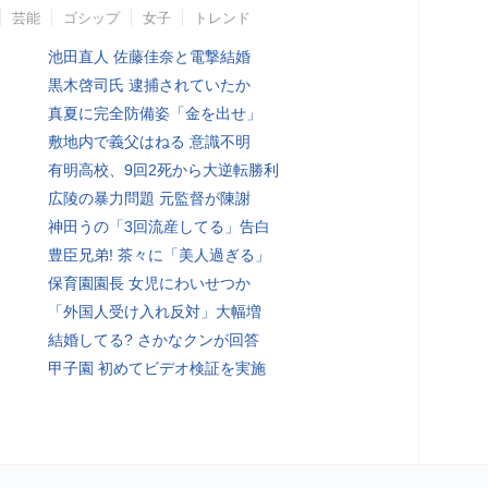
芸能
ゴシップ
女子
トレンド
池田直人 佐藤佳奈と電撃結婚
黒木啓司氏 逮捕されていたか
真夏に完全防備姿「金を出せ」
敷地内で義父はねる 意識不明
有明高校、9回2死から大逆転勝利
広陵の暴力問題 元監督が陳謝
神田うの「3回流産してる」告白
豊臣兄弟! 茶々に「美人過ぎる」
保育園園長 女児にわいせつか
「外国人受け入れ反対」大幅増
結婚してる? さかなクンが回答
甲子園 初めてビデオ検証を実施