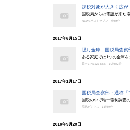
課税対象が大きく広が
国税局からの電話が来た
NEWSポストセブン
7時0分
2017年6月15日
隠し金庫…国税局査察
ある家庭では1つの金庫を
日テレNEWS NNN
19時52分
2017年1月17日
国税局査察部・通称「
国税の中で唯一強制調査
現代ビジネス
13時0分
2016年9月20日