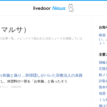
お知
（マルサ）
映画
ス記事一覧。トピックスで扱われた注目ニュースを掲載していま
い。
ト！
主要
脱輪
広陵
銀メ
お布施と偽り…所得隠しがバレた宗教法人の末路
詐取
営し、休憩料の一部を「お布施」と偽ったそう
熊本
ンライン）
11時15分
地震
くら
服は