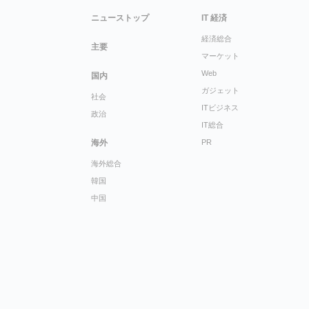
ニューストップ
IT 経済
経済総合
主要
マーケット
Web
国内
ガジェット
社会
ITビジネス
政治
IT総合
海外
PR
海外総合
韓国
中国