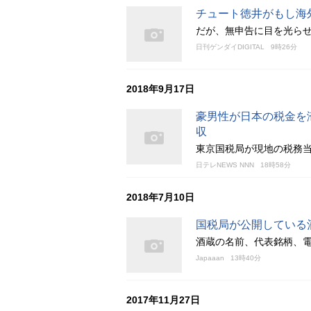
チュート徳井がもし海
だが、無申告に目を光ら
日刊ゲンダイDIGITAL
9時26分
2018年9月17日
豪男性が日本の税金を
収
東京国税局が現地の税務当
日テレNEWS NNN
18時58分
2018年7月10日
国税局が公開している
酒蔵の名前、代表銘柄、
Japaaan
13時40分
2017年11月27日