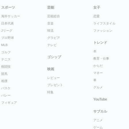
スポーツ
芸能
女子
海外サッカー
芸能総合
恋愛
日本代表
音楽
ライフスタイル
Jリーグ
韓流
ファッション
プロ野球
グラビア
トレンド
MLB
テレビ
本
ゴルフ
ゴシップ
教育・仕事
テニス
からだ
格闘技
映画
マネー
競馬
レビュー
車
相撲
プレゼント
グルメ
バスケ
特集
バレー
YouTube
フィギュア
サブカル
アニメ
ゲーム