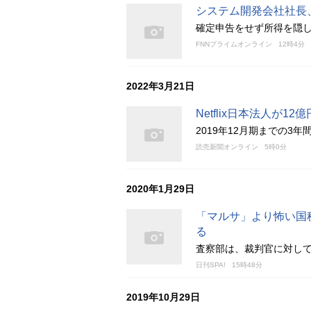
システム開発会社社長、
確定申告をせず所得を隠し
FNNプライムオンライン
12時4分
2022年3月21日
Netflix日本法人が
2019年12月期までの3
読売新聞オンライン
5時0分
2020年1月29日
「マルサ」より怖い国
る
査察部は、裁判官に対し
日刊SPA!
15時48分
2019年10月29日