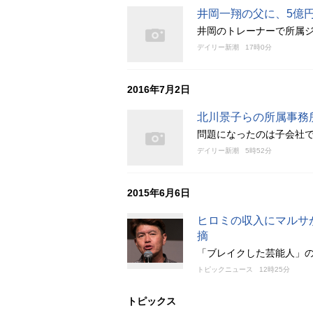
井岡一翔の父に、5億
井岡のトレーナーで所属
デイリー新潮
17時0分
2016年7月2日
北川景子らの所属事務
問題になったのは子会社
デイリー新潮
5時52分
2015年6月6日
ヒロミの収入にマルサ
摘
「ブレイクした芸能人」
トピックニュース
12時25分
トピックス