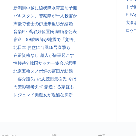
甲子
新潟県中越に線状降水帯直前予測
FI
パキスタン、警察隊が千人殺害か
大倉
声優で雀士の伊達朱里紗が結婚
ロケ
音楽P・蔦谷好位置氏 離婚を公表
宿命…99歳医師が地震で「覚悟」
北日本 お盆に台風15号直撃も
在留資格なし 越人が惨事起こす
性接待? 韓国サッカー協会が釈明
北京五輪スノボ銅の冨田が結婚
「要介護5」の志茂田景樹氏 今は
円安影響考えず 豪遊する家庭も
レジェンド美魔女が過酷な決断