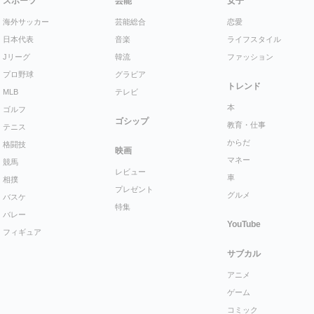
スポーツ
芸能
女子
海外サッカー
芸能総合
恋愛
日本代表
音楽
ライフスタイル
Jリーグ
韓流
ファッション
プロ野球
グラビア
トレンド
MLB
テレビ
本
ゴルフ
ゴシップ
教育・仕事
テニス
からだ
格闘技
映画
マネー
競馬
レビュー
車
相撲
プレゼント
グルメ
バスケ
特集
バレー
YouTube
フィギュア
サブカル
アニメ
ゲーム
コミック