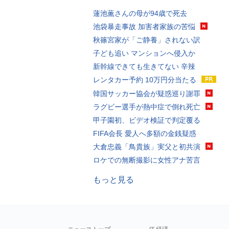
蓮池薫さんの母が94歳で死去
池袋暴走事故 加害者家族の苦悩
秋篠宮家が「ご静養」されない訳
子ども追い マンションへ侵入か
新幹線できても生きてない 辛辣
レンタカー予約 10万円分当たる
韓国サッカー協会が疑惑巡り謝罪
ラグビー選手が熱中症で倒れ死亡
甲子園初、ビデオ検証で判定覆る
FIFA会長 愛人へ多額の金銭疑惑
大倉忠義「鳥貴族」実父と初共演
ロケでの無断撮影に女性アナ苦言
もっと見る