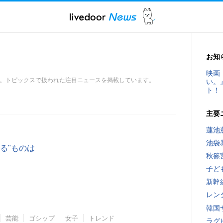
お知
映画
事一覧。トピックスで扱われた注目ニュースを掲載しています。
い。
ト！
主要
蓮池
池袋
る"ものは
秋篠
子ど
新幹
レン
韓国
芸能
ゴシップ
女子
トレンド
ラグ