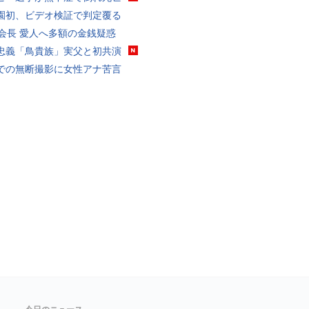
園初、ビデオ検証で判定覆る
FA会長 愛人へ多額の金銭疑惑
忠義「鳥貴族」実父と初共演
での無断撮影に女性アナ苦言