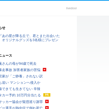
livedoor
らせ
『あの星が降る丘で、君とまた出会いた
』オリジナルグッズを3名様にプレゼン
ニュース
薫さんの母が94歳で死去
暴走事故 加害者家族の苦悩
宮家が「ご静養」されない訳
も追い マンションへ侵入か
線できても生きてない 辛辣
タカー予約 10万円分当たる
サッカー協会が疑惑巡り謝罪
ビー選手が熱中症で倒れ死亡