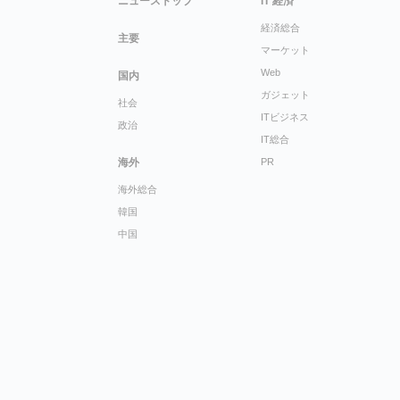
ニューストップ
IT 経済
経済総合
主要
マーケット
Web
国内
ガジェット
社会
ITビジネス
政治
IT総合
海外
PR
海外総合
韓国
中国