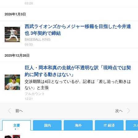
03:26
2026年1月3日
西武ライオンズからメジャー移籍を目指した今井達
也 3年契約で締結
BASEBALL KING
09:53
2025年12月28日
巨人・岡本和真の去就が不透明な訳「現時点では契
約に関する動きはない」
交渉期限は4日となっているが、記者は「差し迫った動きは
ない」と主張
フルカウント
12:21
前ヘ
次ヘ
主要
国内
海外
IT 経済
ス