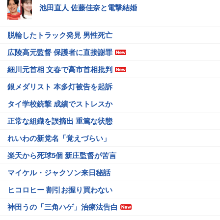
池田直人 佐藤佳奈と電撃結婚
脱輪したトラック発見 男性死亡
広陵高元監督 保護者に直接謝罪
細川元首相 文春で高市首相批判
銀メダリスト 本多灯被告を起訴
タイ学校銃撃 成績でストレスか
正常な組織を誤摘出 重篤な状態
れいわの新党名「覚えづらい」
楽天から死球5個 新庄監督が苦言
マイケル・ジャクソン来日秘話
ヒコロヒー 割引お握り買わない
神田うの「三角ハゲ」治療法告白