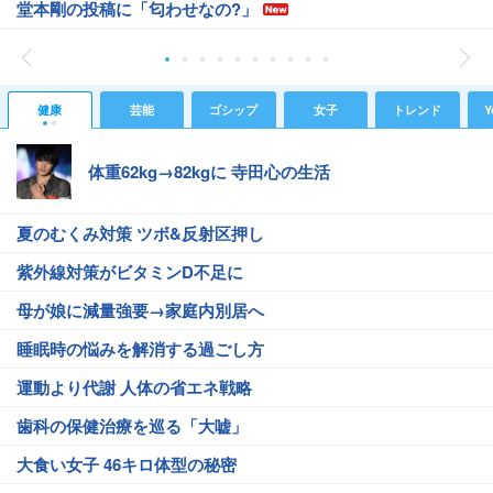
堂本剛の投稿に「匂わせなの?」
健康
芸能
ゴシップ
女子
トレンド
Y
体重62kg→82kgに 寺田心の生活
夏のむくみ対策 ツボ&反射区押し
紫外線対策がビタミンD不足に
母が娘に減量強要→家庭内別居へ
睡眠時の悩みを解消する過ごし方
運動より代謝 人体の省エネ戦略
歯科の保健治療を巡る「大嘘」
大食い女子 46キロ体型の秘密