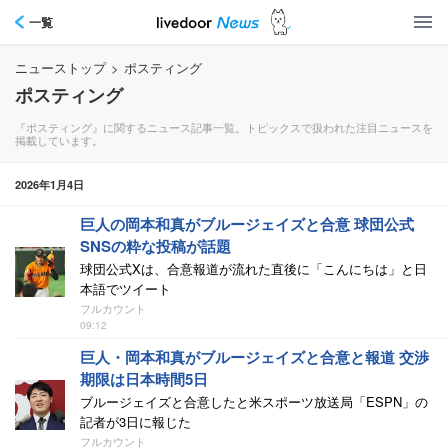
一覧
ニューストップ
>
ポスティング
ポスティング
『ポスティング』に関するニュース記事一覧。トピックスで扱われた注目ニュースを
掲載しています。
2026年1月4日
巨人の岡本和真がブルージェイズと合意 球団公式
SNSの粋な投稿が話題
球団公式Xは、合意報道が流れた直後に「こんにちは」と日
本語でツイート
フルカウント
09:12
巨人・岡本和真がブルージェイズと合意と報道 交渉
期限は日本時間5日
ブルージェイズと合意したと米スポーツ放送局「ESPN」の
記者が3日に報じた
フルカウント