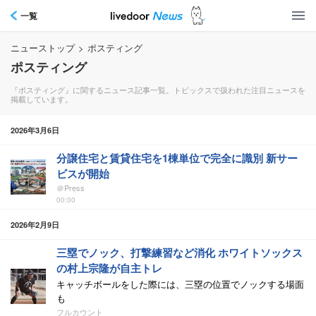
一覧
ニューストップ
>
ポスティング
ポスティング
『ポスティング』に関するニュース記事一覧。トピックスで扱われた注目ニュースを
掲載しています。
2026年3月6日
分譲住宅と賃貸住宅を1棟単位で完全に識別 新サー
ビスが開始
＠Press
00:00
2026年2月9日
三塁でノック、打撃練習など消化 ホワイトソックス
の村上宗隆が自主トレ
キャッチボールをした際には、三塁の位置でノックする場面
も
フルカウント