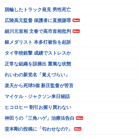
脱輪したトラック発見 男性死亡
広陵高元監督 保護者に直接謝罪
細川元首相 文春で高市首相批判
銀メダリスト 本多灯被告を起訴
タイ学校銃撃 成績でストレスか
正常な組織を誤摘出 重篤な状態
れいわの新党名「覚えづらい」
楽天から死球5個 新庄監督が苦言
マイケル・ジャクソン来日秘話
ヒコロヒー 割引お握り買わない
神田うの「三角ハゲ」治療法告白
堂本剛の投稿に「匂わせなの?」