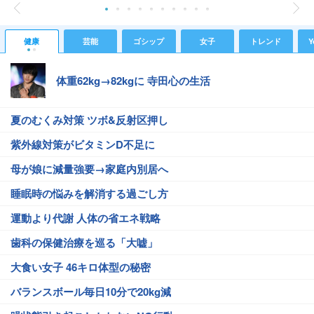
健康
芸能
ゴシップ
女子
トレンド
Y
体重62kg→82kgに 寺田心の生活
夏のむくみ対策 ツボ&反射区押し
紫外線対策がビタミンD不足に
母が娘に減量強要→家庭内別居へ
睡眠時の悩みを解消する過ごし方
運動より代謝 人体の省エネ戦略
歯科の保健治療を巡る「大嘘」
大食い女子 46キロ体型の秘密
バランスボール毎日10分で20kg減