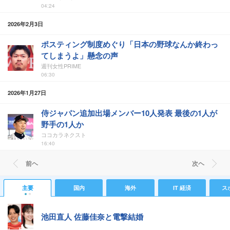
04:24
2026年2月3日
ポスティング制度めぐり「日本の野球なんか終わっ
てしまうよ」懸念の声
週刊女性PRIME
06:30
2026年1月27日
侍ジャパン追加出場メンバー10人発表 最後の1人が
野手の1人か
ココカラネクスト
16:40
前ヘ
次ヘ
主要
国内
海外
IT 経済
ス
池田直人 佐藤佳奈と電撃結婚