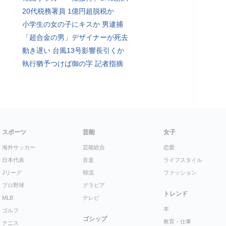
20代税務署員 1億円超脱税か
小学生の女の子にキスか 男逮捕
「超合金の男」デザイナーが死去
動き遅い 台風13号影響長引くか
執行猶予つけば御の字 記者指摘
スポーツ
芸能
女子
海外サッカー
芸能総合
恋愛
日本代表
音楽
ライフスタイル
Jリーグ
韓流
ファッション
プロ野球
グラビア
トレンド
MLB
テレビ
本
ゴルフ
ゴシップ
教育・仕事
テニス