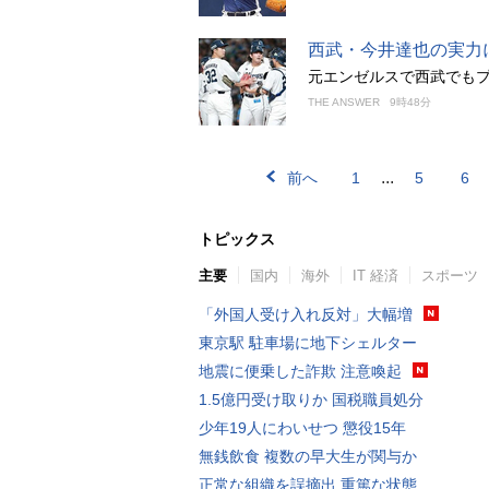
西武・今井達也の実力
元エンゼルスで西武でも
THE ANSWER
9時48分
...
前へ
1
5
6
トピックス
主要
国内
海外
IT 経済
スポーツ
「外国人受け入れ反対」大幅増
東京駅 駐車場に地下シェルター
地震に便乗した詐欺 注意喚起
1.5億円受け取りか 国税職員処分
少年19人にわいせつ 懲役15年
無銭飲食 複数の早大生が関与か
正常な組織を誤摘出 重篤な状態