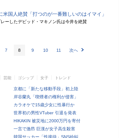
に米国人絶賛「打つのが一番難しいのはイマイ」
プレーしたデビッド・マキノン氏は今井を絶賛
7
8
9
10
11
次へ
芸能
ゴシップ
女子
トレンド
京都に「新たな移動手段」初上陸
岸谷蘭丸「喫煙者の権利が侵害」
カラオケで15歳少女に性暴行か
世界初の男性VTuber 引退を発表
HIKAKIN 被災地に2000万円を寄付
一言で激昂 巨漢が女子高生殺害
韓国サッカー「性接待」SNS紛糾