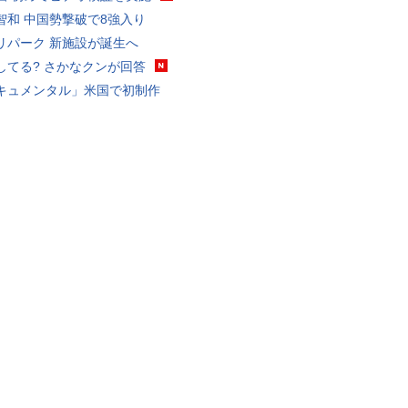
智和 中国勢撃破で8強入り
リパーク 新施設が誕生へ
してる? さかなクンが回答
キュメンタル」米国で初制作