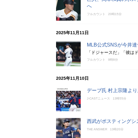
へ
フルカウント
20時15分
2025年11月11日
MLB公式SNSが今井
「ドジャースだ」「彼は
フルカウント
9時8分
2025年11月10日
デーブ氏 村上宗隆よ
J-CASTニュース
13時55分
西武がポスティングシ
THE ANSWER
13時20分