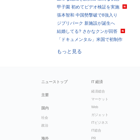
甲子園 初めてビデオ検証を実施
張本智和 中国勢撃破で8強入り
ジブリパーク 新施設が誕生へ
結婚してる? さかなクンが回答
「ドキュメンタル」米国で初制作
もっと見る
ニューストップ
IT 経済
経済総合
主要
マーケット
Web
国内
ガジェット
社会
ITビジネス
政治
IT総合
海外
PR