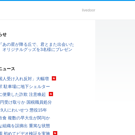
livedoor
らせ
『あの星が降る丘で、君とまた出会いた
』オリジナルグッズを3名様にプレゼン
ニュース
国人受け入れ反対」大幅増
駅 駐車場に地下シェルター
に便乗した詐欺 注意喚起
5億円受け取りか 国税職員処分
19人にわいせつ 懲役15年
飲食 複数の早大生が関与か
な組織を誤摘出 重篤な状態
園 初めてビデオ検証を実施