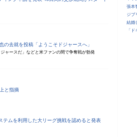
張本
ジブ
結婚
「ド
達也の去就を投稿「ようこそドジャースへ」
ドジャースだ」などと米ファンの間で争奪戦が勃発
り上と指摘
ステムを利用した大リーグ挑戦を認めると発表