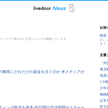
お知
映画
ピックスで扱われた注目ニュースを掲載しています。
い。
ト！
主要
「外
東京
の獲得にどれだけの資金を注ぐのか 米メディアが
地震
1.
少年
無銭
正常
甲子
ティング申請を発表 45日間の交渉期間がスタート