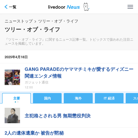
一覧
ニューストップ
>
ツリー・オブ・ライフ
ツリー・オブ・ライフ
『ツリー・オブ・ライフ』に関するニュース記事一覧。トピックスで扱われた注目ニ
ュースを掲載しています。
2025年4月18日
GANG PARADEのヤママチミキが愛するディズニー
関連エンタメ情報
ガジェット通信
12:00
主要
国内
海外
IT 経済
ス
主犯格とされる男 無期懲役判決
2人の遺体遺棄か 被告が黙秘