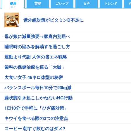
健康
芸能
ゴシップ
女子
トレンド
Y
紫外線対策がビタミンD不足に
母が娘に減量強要→家庭内別居へ
睡眠時の悩みを解消する過ごし方
運動より代謝 人体の省エネ戦略
歯科の保健治療を巡る「大嘘」
大食い女子 46キロ体型の秘密
バランスボール毎日10分で20kg減
躁状態引き起こしかねないNG行動
1日10分で手軽に「ひざ痛対策」
キウイを食べる際の3つの注意点
コーヒー 朝すぐ飲むのはダメ?