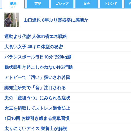
健康
芸能
ゴシップ
女子
トレンド
Y
山口達也 8年ぶり楽器姿に感涙か
運動より代謝 人体の省エネ戦略
大食い女子 46キロ体型の秘密
バランスボール毎日10分で20kg減
躁状態引き起こしかねないNG行動
アトピーで「汚い」扱いされ苦悩
認知症研究で「音」注目される
夫の「産後うつ」にみられる症状
大豆を摂取してストレス過食防止
1日10回 お腹引き締まる簡単習慣
太りにくいアイス 栄養士が解説