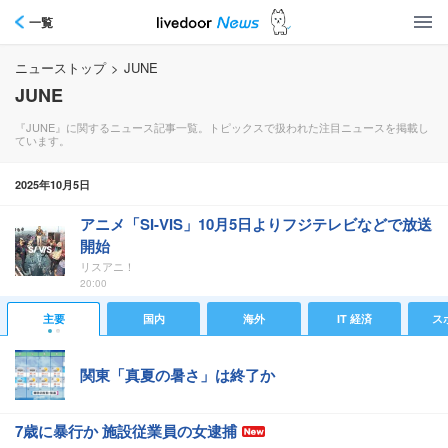
一覧
ニューストップ
>
JUNE
JUNE
『JUNE』に関するニュース記事一覧。トピックスで扱われた注目ニュースを掲載し
ています。
2025年10月5日
アニメ「SI-VIS」10月5日よりフジテレビなどで放送
開始
リスアニ！
20:00
主要
国内
海外
IT 経済
ス
関東「真夏の暑さ」は終了か
7歳に暴行か 施設従業員の女逮捕