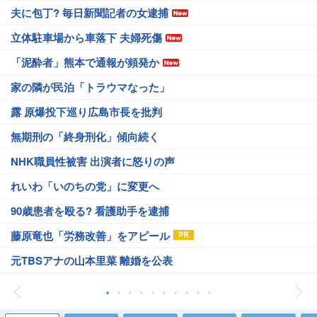
夫に包丁? 毎日新聞記者の女逮捕
立体駐車場から車落下 夫婦死傷
「泥酔者」熊本で通報が頻発か
家の隣が民泊「トラウマなった」
露 原爆投下巡り広島市長を批判
無期刑の「終身刑化」傾向続く
NHK職員性被害 出演者に怒りの声
れいわ「いのちの党」に変更へ
90歳患者を殴る? 看護助手を逮捕
藤原竜也「労務改善」をアピール
元TBSアナの山本里菜 離婚を公表