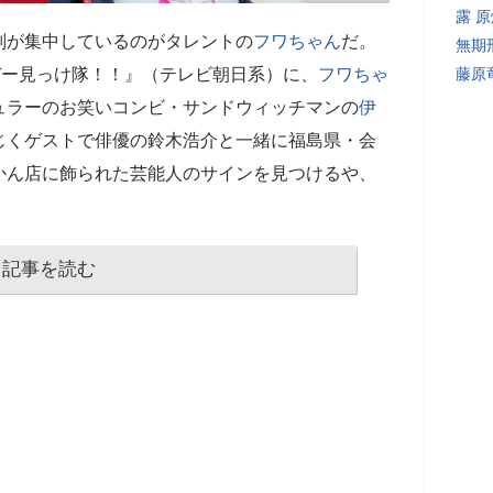
露 
判が集中しているのがタレントの
フワちゃん
だ。
無期
デー見っけ隊！！』（テレビ朝日系）に、
フワちゃ
藤原
ュラーのお笑いコンビ・サンドウィッチマンの
伊
じくゲストで俳優の鈴木浩介と一緒に福島県・会
かん店に飾られた芸能人のサインを見つけるや、
記事を読む