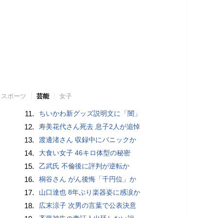
スポーツ
芸能
女子
11.
ちいかわ新グッズ説明文に「闇」
12.
寿美花代さん死去 息子2人が追悼
13.
渡邊渚さん 収録中にパニックか
14.
大食い女子 46キロ体型の秘密
15.
乙武氏 不倫後に評判が逆転か
16.
桐谷さん がん後悔「千円位」か
17.
山口達也 8年ぶり楽器姿に感涙か
18.
広末涼子 次男の言葉で公表決意