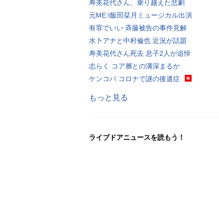
寿美花代さん、乗り越えた悲劇
元ME:I飯田栞月ミュージカル出演
有罪でいい 斉藤被告の事件見解
水卜アナと中村倫也 近況が話題
寿美花代さん死去 息子2人が追悼
志らく コア層との溝深まるか
ケンコバ コロナで謎の後遺症
もっと見る
ライブドアニュースを読もう！