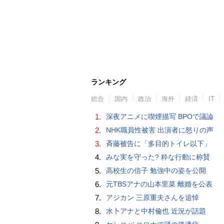
ランキング
総合
国内
政治
海外
経済
IT
1.
深夜アニメに喫煙描写 BPOで議論
2.
NHK職員性被害 出演者に怒りの声
3.
斉藤被告に「多目的トイレ以下」
4.
みな実を守った? 粋な行動に称賛
5.
高校生の信子 勉強中の姿を公開
6.
元TBSアナの山本里菜 離婚を公表
7.
アジカン 三原重夫さんを追悼
8.
水卜アナと中村倫也 近況が話題