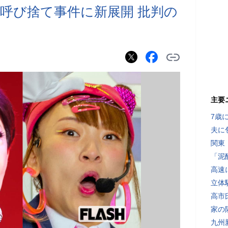
呼び捨て事件に新展開 批判の
主要
7歳
夫に
関東
「泥
高速
立体
高市
家の
九州