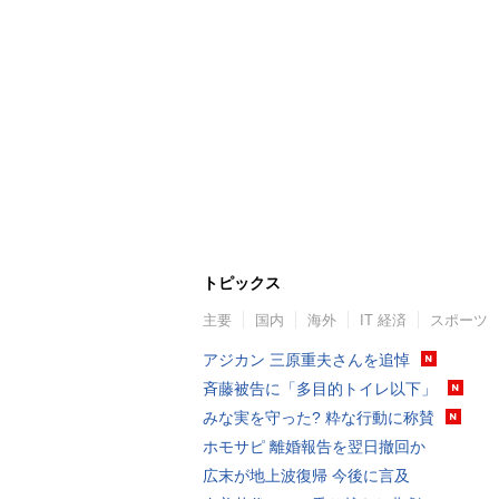
トピックス
主要
国内
海外
IT 経済
スポーツ
アジカン 三原重夫さんを追悼
斉藤被告に「多目的トイレ以下」
みな実を守った? 粋な行動に称賛
ホモサピ 離婚報告を翌日撤回か
広末が地上波復帰 今後に言及