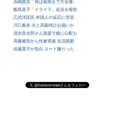
高嶋政宏「母は最期まで大女優」
飯島直子「イライラ」近況を報告
乙武洋匡氏 外国人の反応に苦笑
川口春奈 夫と高級時計お揃いか
清水良太郎さん急逝で娘に心配も
斉藤被告から性被害後 生活困窮
佐藤寛子が告白 ヌード嫌だった