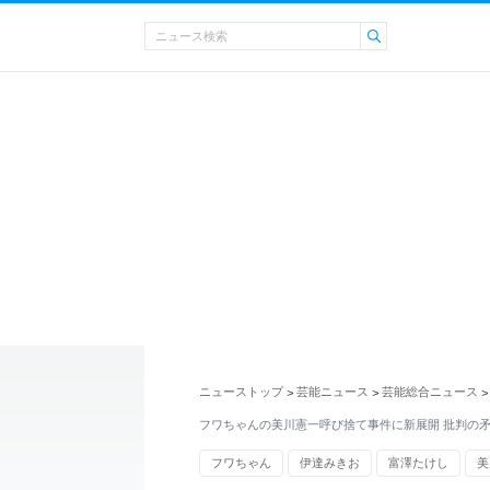
ニューストップ
芸能ニュース
芸能総合ニュース
>
>
>
フワちゃんの美川憲一呼び捨て事件に新展開 批判の矛
フワちゃん
伊達みきお
富澤たけし
美