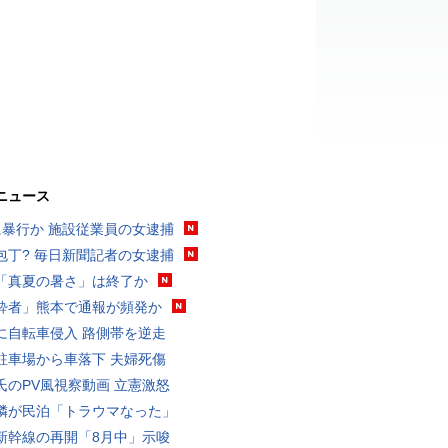
ニュース
に暴行か 施設従業員の女逮捕
包丁? 毎日新聞記者の女逮捕
「真夏の暑さ」は終了か
酔者」熊本で通報が頻発か
に自転車侵入 路側帯を逆走
駐車場から車落下 夫婦死傷
氏のPV風視察動画 立憲激怒
隣が民泊「トラウマなった」
新幹線の再開「8月中」示唆