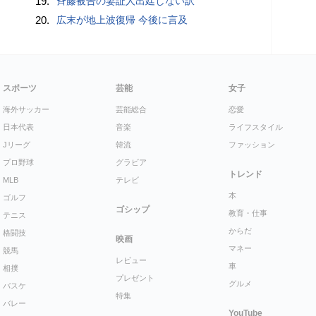
19.
斉藤被告の妻証人出廷しない訳
20.
広末が地上波復帰 今後に言及
スポーツ
芸能
女子
海外サッカー
芸能総合
恋愛
日本代表
音楽
ライフスタイル
Jリーグ
韓流
ファッション
プロ野球
グラビア
トレンド
MLB
テレビ
本
ゴルフ
ゴシップ
教育・仕事
テニス
からだ
格闘技
映画
マネー
競馬
レビュー
車
相撲
プレゼント
グルメ
バスケ
特集
バレー
YouTube