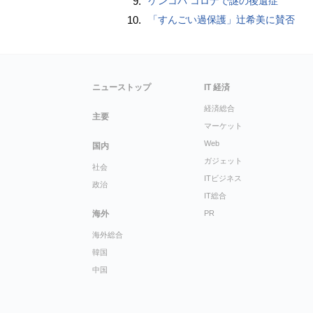
9.
ケンコバ コロナで謎の後遺症
10.
「すんごい過保護」辻希美に賛否
ニューストップ
IT 経済
経済総合
主要
マーケット
Web
国内
ガジェット
社会
ITビジネス
政治
IT総合
海外
PR
海外総合
韓国
中国