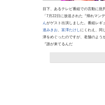
目下、あるテレビ番組での言動に批
「7月22日に放送された『帰れマン
ん
がゲスト出演しました。番組レギ
達みきお
、
富澤たけし
にくわえ、同
津をめぐったのですが、老舗のよう
『誰が来てるんだ