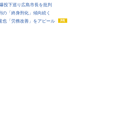
原爆投下巡り広島市長を批判
刑の「終身刑化」傾向続く
竜也「労務改善」をアピール