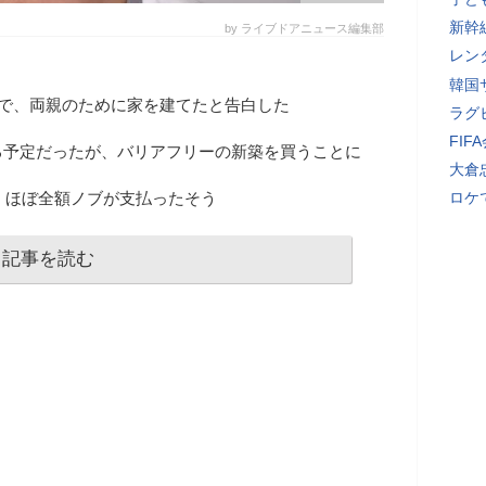
新幹
by ライブドアニュース編集部
レン
韓国
組で、両親のために家を建てたと告白した
ラグ
FI
る予定だったが、バリアフリーの新築を買うことに
大倉
は、ほぼ全額ノブが支払ったそう
ロケ
記事を読む