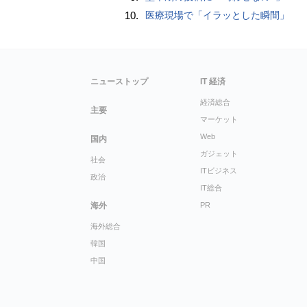
10.
医療現場で「イラッとした瞬間」
ニューストップ
IT 経済
経済総合
主要
マーケット
Web
国内
ガジェット
社会
ITビジネス
政治
IT総合
海外
PR
海外総合
韓国
中国