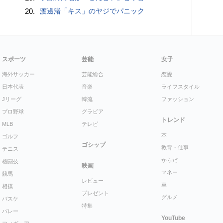
20.
渡邊渚「キス」のヤジでパニック
スポーツ
芸能
女子
海外サッカー
芸能総合
恋愛
日本代表
音楽
ライフスタイル
Jリーグ
韓流
ファッション
プロ野球
グラビア
トレンド
MLB
テレビ
本
ゴルフ
ゴシップ
教育・仕事
テニス
からだ
格闘技
映画
マネー
競馬
レビュー
車
相撲
プレゼント
グルメ
バスケ
特集
バレー
YouTube