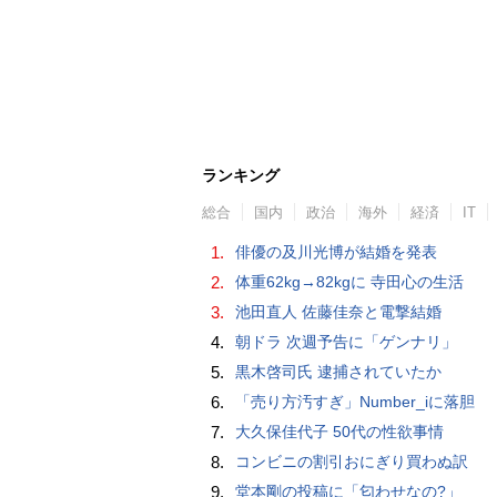
ランキング
総合
国内
政治
海外
経済
IT
1.
俳優の及川光博が結婚を発表
2.
体重62kg→82kgに 寺田心の生活
3.
池田直人 佐藤佳奈と電撃結婚
4.
朝ドラ 次週予告に「ゲンナリ」
5.
黒木啓司氏 逮捕されていたか
6.
「売り方汚すぎ」Number_iに落胆
7.
大久保佳代子 50代の性欲事情
8.
コンビニの割引おにぎり買わぬ訳
9.
堂本剛の投稿に「匂わせなの?」