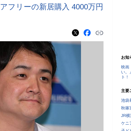
フリーの新居購入 4000万円
お知
映画
い。
ト！
主要
池袋
秋篠
JR
ケニ
子ど