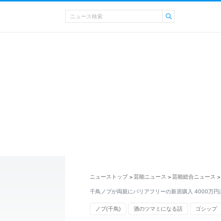
ニューストップ
芸能ニュース
芸能総合ニュース
>
>
>
千鳥ノブが両親にバリアフリーの新居購入 4000万
ノブ(千鳥)
酒のツマミになる話
ゴシップ