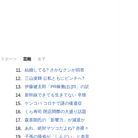
スポーツ
芸能
女子
11.
結婚してる? さかなクンが回答
12.
三山凌輝 公私ともにピンチへ?
13.
伊藤健太郎「PR稼働ほぼ0」の訳
14.
新幹線できても生きてない 辛辣
15.
ケンコバ コロナで謎の後遺症
16.
くら寿司 閉店間際の大盛り話題
17.
森喜朗氏の「影響力」が減退か
18.
あれ、絶対マツコだよね? 赤裸々
19.
子孫の帰省が「しんどい」と本音