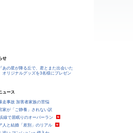
らせ
『あの星が降る丘で、君とまた出会いた
』オリジナルグッズを3名様にプレゼン
ニュース
暴走事故 加害者家族の苦悩
宮家が「ご静養」されない訳
横浜線で居眠りのオーバーラン
ア人と結婚「差別」のリアル
も追い マンションへ侵入か