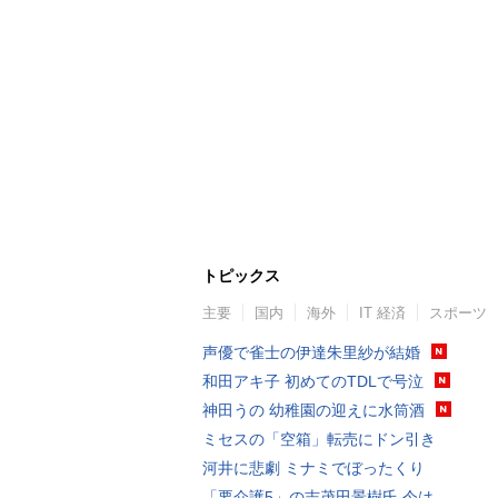
トピックス
主要
国内
海外
IT 経済
スポーツ
声優で雀士の伊達朱里紗が結婚
和田アキ子 初めてのTDLで号泣
神田うの 幼稚園の迎えに水筒酒
ミセスの「空箱」転売にドン引き
河井に悲劇 ミナミでぼったくり
「要介護5」の志茂田景樹氏 今は