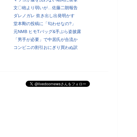
文〇砲より弱いが…佐藤二朗報告
ダレノガレ 炊き出し出発明かす
堂本剛の投稿に「匂わせなの?」
元NMB ヒモTバッグ&手ぶら姿披露
「男手が必要」で中居氏が合流か
コンビニの割引おにぎり買わぬ訳