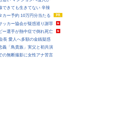
線できても生きてない 辛辣
タカー予約 10万円分当たる
サッカー協会が疑惑巡り謝罪
ビー選手が熱中症で倒れ死亡
FA会長 愛人へ多額の金銭疑惑
忠義「鳥貴族」実父と初共演
での無断撮影に女性アナ苦言