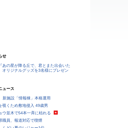
らせ
『あの星が降る丘で、君とまた出会いた
』オリジナルグッズを3名様にプレゼン
ニュース
K、新施設「情報棟」本格運用
を覗くため敷地侵入 49歳男
ョウ並木で54本一斉に枯れる
県職員、報道対応で喫煙
しんどい夏のレジャー1位