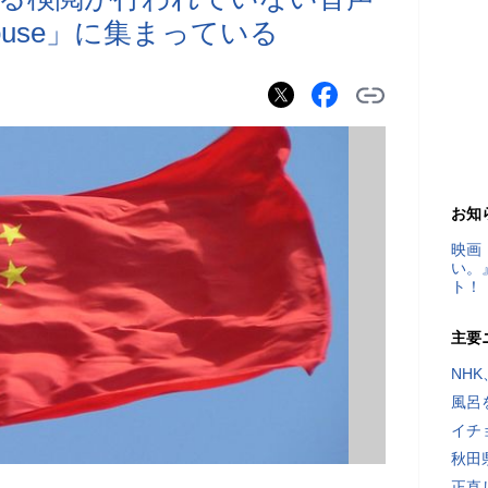
house」に集まっている
お知
映画
い。
ト！
主要
NH
風呂
イチ
秋田
正直