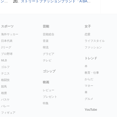
判に対応
20.
ストリートファッションブランド「A BATHING APE」とコラボしたノートPC「ASUS Vivobook S 15 OLED BAPE Edition K5504VA」を紹介【レビュー】
スポーツ
芸能
女子
海外サッカー
芸能総合
恋愛
日本代表
音楽
ライフスタイル
Jリーグ
韓流
ファッション
プロ野球
グラビア
トレンド
MLB
テレビ
本
ゴルフ
ゴシップ
教育・仕事
テニス
からだ
格闘技
映画
マネー
競馬
レビュー
車
相撲
プレゼント
グルメ
バスケ
特集
バレー
YouTube
フィギュア