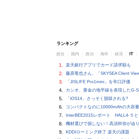
ランキング
総合
国内
政治
海外
経済
IT
1.
楽天銀行アプリでカード請求額も
2.
藤原竜也さん、「SKYSEA Client View」新CMで「AI労務改善」をアピール 働き方をAIが分析したら「すぐに休んで」と
3.
「JISLIFE Pro1mini」を辛口評価
4.
カシオ、黄金の地平線を表現したG-SHOCK「MASTER IN HORIZON GOLD」
5.
「iOS14」さっそく脱獄される?
6.
コンパクトなのに10000mAhの大容量で最大3台のデバイスを同時充電できる半固体モバイルバッテリー「SMARTCOBY Pro SLIM SS
7.
InterBEE2015レポート HALL4-５とそ
8.
機材選びで損しない！高須幹弥が辿り着いた「大当り」の神マイ
9.
KDDIローミング終了 楽天の課題