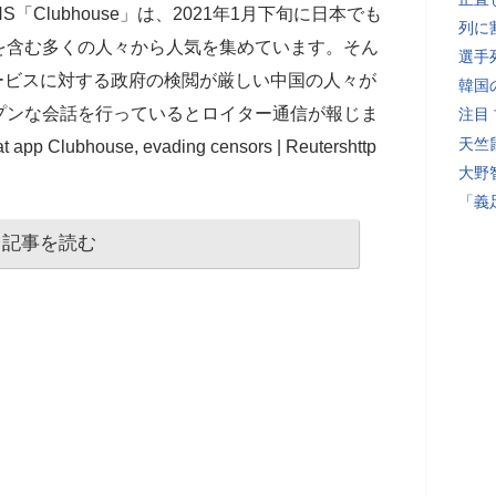
SNS「Clubhouse」は、2021年1月下旬に日本でも
列に
を含む多くの人々から人気を集めています。そん
選手
トサービスに対する政府の検閲が厳しい中国の人々が
韓国
プンな会話を行っているとロイター通信が報じま
注目
天竺
 app Clubhouse, evading censors | Reutershttp
大野
「義
記事を読む