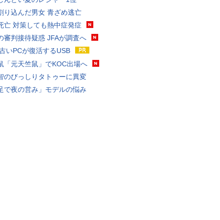
割り込んだ男女 青ざめ逃亡
死亡 対策しても熱中症発症
の審判接待疑惑 JFAが調査へ
 古いPCが復活するUSB
鼠「元天竺鼠」でKOC出場へ
智のびっしりタトゥーに異変
足で夜の営み」モデルの悩み