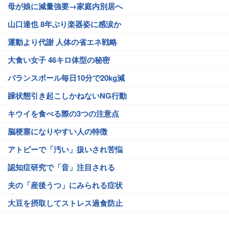
母が娘に減量強要→家庭内別居へ
山口達也 8年ぶり楽器姿に感涙か
運動より代謝 人体の省エネ戦略
大食い女子 46キロ体型の秘密
バランスボール毎日10分で20kg減
躁状態引き起こしかねないNG行動
キウイを食べる際の3つの注意点
脳梗塞になりやすい人の特徴
アトピーで「汚い」扱いされ苦悩
認知症研究で「音」注目される
夫の「産後うつ」にみられる症状
大豆を摂取してストレス過食防止