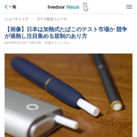
一覧
>
ニューストップ
ライフ総合ニュース
【画像】日本は加熱式たばこのテスト市場か 競争
が過熱し注目集める規制のあり方
2018年6月13日 17時12分
弁護士ドットコム