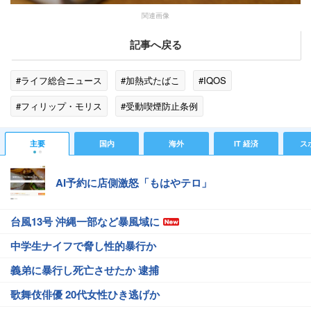
関連画像
記事へ戻る
#ライフ総合ニュース
#加熱式たばこ
#IQOS
#フィリップ・モリス
#受動喫煙防止条例
主要
国内
海外
IT 経済
ス
AI予約に店側激怒「もはやテロ」
台風13号 沖縄一部など暴風域に
中学生ナイフで脅し性的暴行か
義弟に暴行し死亡させたか 逮捕
歌舞伎俳優 20代女性ひき逃げか