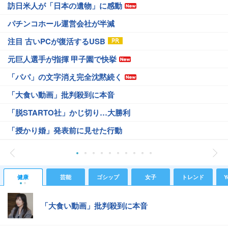
訪日米人が「日本の遺物」に感動
パチンコホール運営会社が半減
注目 古いPCが復活するUSB
元巨人選手が指揮 甲子園で快挙
「パパ」の文字消え完全沈黙続く
「大食い動画」批判殺到に本音
「脱STARTO社」かじ切り…大勝利
「授かり婚」発表前に見せた行動
健康
芸能
ゴシップ
女子
トレンド
Y
「大食い動画」批判殺到に本音