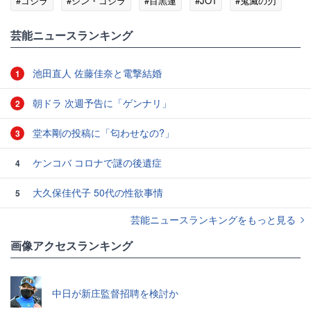
#ゴジラ
#シン・ゴジラ
#目黒蓮
#JO1
#鬼滅の刃
芸能ニュースランキング
池田直人 佐藤佳奈と電撃結婚
1
朝ドラ 次週予告に「ゲンナリ」
2
堂本剛の投稿に「匂わせなの?」
3
ケンコバ コロナで謎の後遺症
4
大久保佳代子 50代の性欲事情
5
芸能ニュースランキングをもっと見る
画像アクセスランキング
中日が新庄監督招聘を検討か