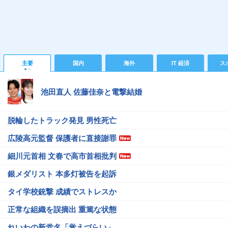
主要
国内
海外
IT 経済
ス
池田直人 佐藤佳奈と電撃結婚
脱輪したトラック発見 男性死亡
広陵高元監督 保護者に直接謝罪
細川元首相 文春で高市首相批判
銀メダリスト 本多灯被告を起訴
タイ学校銃撃 成績でストレスか
正常な組織を誤摘出 重篤な状態
れいわの新党名「覚えづらい」