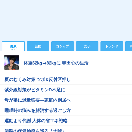
健康
芸能
ゴシップ
女子
トレンド
Y
体重62kg→82kgに 寺田心の生活
夏のむくみ対策 ツボ&反射区押し
紫外線対策がビタミンD不足に
母が娘に減量強要→家庭内別居へ
睡眠時の悩みを解消する過ごし方
運動より代謝 人体の省エネ戦略
歯科の保健治療を巡る「大嘘」