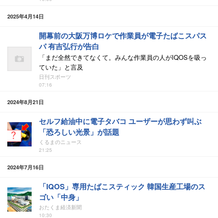
2025年4月14日
開幕前の大阪万博ロケで作業員が電子たばこスパス
パ 有吉弘行が告白
「まだ全然できてなくて。みんな作業員の人がIQOSを吸っ
ていた」と言及
日刊スポーツ
07:16
2024年8月21日
セルフ給油中に電子タバコ ユーザーが思わず叫ぶ
「恐ろしい光景」が話題
くるまのニュース
21:25
2024年7月16日
「IQOS」専用たばこスティック 韓国生産工場のス
ゴい「中身」
おたくま経済新聞
10:30