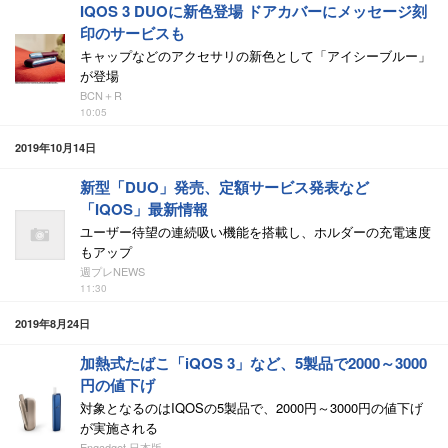
IQOS 3 DUOに新色登場 ドアカバーにメッセージ刻
印のサービスも
キャップなどのアクセサリの新色として「アイシーブルー」
が登場
BCN＋R
10:05
2019年10月14日
新型「DUO」発売、定額サービス発表など
「IQOS」最新情報
ユーザー待望の連続吸い機能を搭載し、ホルダーの充電速度
もアップ
週プレNEWS
11:30
2019年8月24日
加熱式たばこ「iQOS 3」など、5製品で2000～3000
円の値下げ
対象となるのはIQOSの5製品で、2000円～3000円の値下げ
が実施される
Engadget 日本版