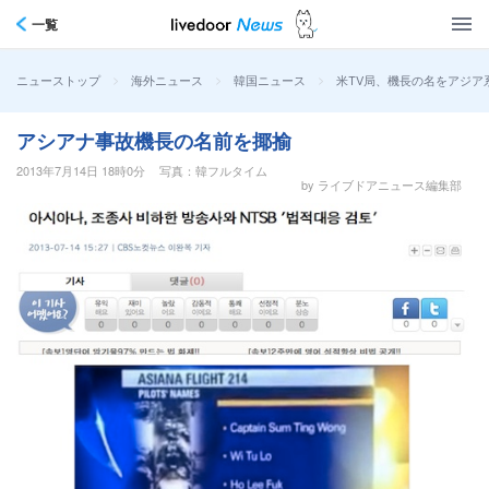
一覧
>
>
>
米TV局、機長の名をアジ
ニューストップ
海外ニュース
韓国ニュース
アシアナ事故機長の名前を揶揄
2013年7月14日 18時0分
写真：韓フルタイム
by ライブドアニュース編集部