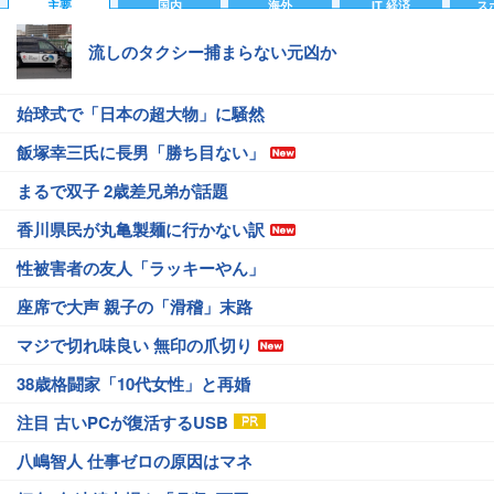
主要
国内
海外
IT 経済
ス
流しのタクシー捕まらない元凶か
始球式で「日本の超大物」に騒然
飯塚幸三氏に長男「勝ち目ない」
まるで双子 2歳差兄弟が話題
香川県民が丸亀製麺に行かない訳
性被害者の友人「ラッキーやん」
座席で大声 親子の「滑稽」末路
マジで切れ味良い 無印の爪切り
38歳格闘家「10代女性」と再婚
注目 古いPCが復活するUSB
八嶋智人 仕事ゼロの原因はマネ