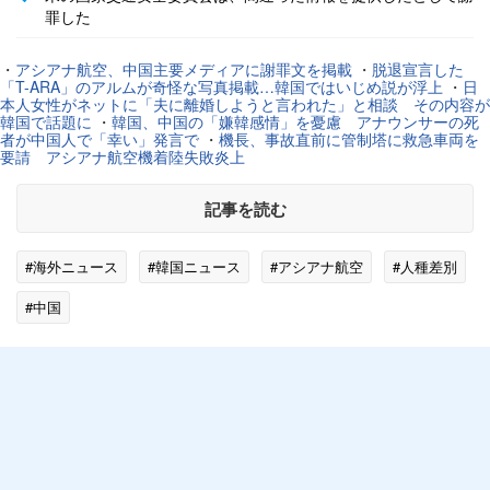
罪した
・
アシアナ航空、中国主要メディアに謝罪文を掲載
・
脱退宣言した
「T-ARA」のアルムが奇怪な写真掲載…韓国ではいじめ説が浮上
・
日
本人女性がネットに「夫に離婚しようと言われた」と相談 その内容が
韓国で話題に
・
韓国、中国の「嫌韓感情」を憂慮 アナウンサーの死
者が中国人で「幸い」発言で
・
機長、事故直前に管制塔に救急車両を
要請 アシアナ航空機着陸失敗炎上
記事を読む
#海外ニュース
#韓国ニュース
#アシアナ航空
#人種差別
#中国