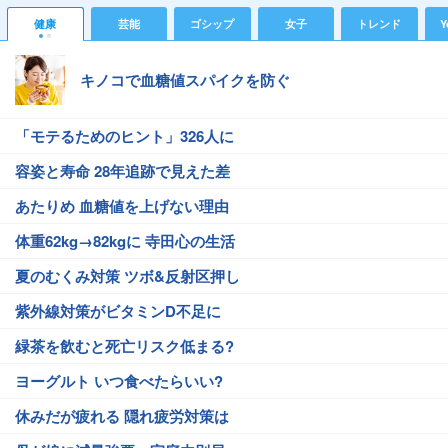
健康
芸能
ゴシップ
女子
トレンド
Y
キノコで血糖値スパイクを防ぐ
「モテるためのヒント」326人に
容姿と寿命 28年追跡で見えた差
あたりめ 血糖値を上げない理由
体重62kg→82kgに 寺田心の生活
夏のむくみ対策 ツボ&反射区押し
紫外線対策がビタミンD不足に
緑茶を飲むと死亡リスク低まる?
ヨーグルト いつ食べたらいい?
休みだが疲れる 隠れ疲労対策は