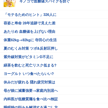
キノコで血糖値スパイクを防ぐ
「モテるためのヒント」326人に
容姿と寿命 28年追跡で見えた差
あたりめ 血糖値を上げない理由
体重62kg→82kgに 寺田心の生活
夏のむくみ対策 ツボ&反射区押し
紫外線対策がビタミンD不足に
緑茶を飲むと死亡リスク低まる?
ヨーグルト いつ食べたらいい?
休みだが疲れる 隠れ疲労対策は
母が娘に減量強要→家庭内別居へ
内科医が低糖質麺を食べ比べ検証
睡眠時の悩みを解消する過ごし方