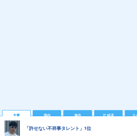
主要
国内
海外
IT 経済
ス
「許せない不祥事タレント」1位