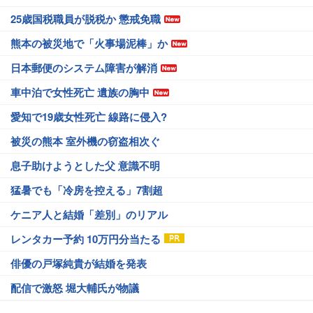
25歳国税職員が脱税か 懲戒免職
熊本の被災地で「火事場泥棒」か
日本郵便のシステム障害が解消
車中泊で女性死亡 遺族の胸中
愛知で19歳女性死亡 線路に侵入?
被災の熊本 室外機の窃盗相次ぐ
息子助けようとした父 意識不明
猛暑でも「冷房を控える」7割超
ケニア人と結婚「差別」のリアル
レンタカー予約 10万円分当たる
俳優の戸塚純貴が結婚を発表
配信で激怒 堀大輔氏が物議