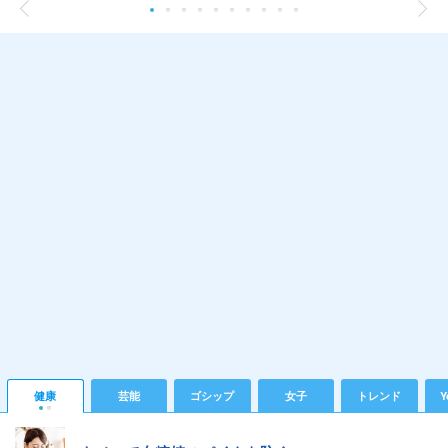
健康
芸能
ゴシップ
女子
トレンド
Y