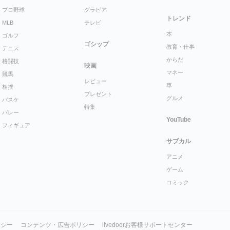
プロ野球
グラビア
トレンド
MLB
テレビ
本
ゴルフ
ゴシップ
教育・仕事
テニス
からだ
格闘技
映画
マネー
競馬
レビュー
車
相撲
プレゼント
グルメ
バスケ
特集
バレー
YouTube
フィギュア
サブカル
アニメ
ゲーム
コミック
リシー
コンテンツ・広告ポリシー
livedoorお客様サポートセンター