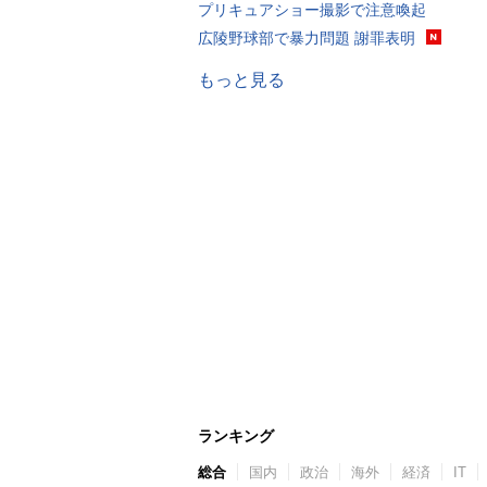
プリキュアショー撮影で注意喚起
広陵野球部で暴力問題 謝罪表明
もっと見る
ランキング
総合
国内
政治
海外
経済
IT