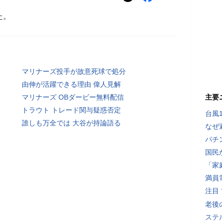
た。
マリナーズ投手が故意死球で処分
由伸が活躍できる理由 偉人見解
マリナーズ OBダービー無料配信
主要
トラウト トレード関与疑惑否定
台風
誰しも万全では 大谷が持論語る
なぜ
パチ
国民
「家
満員
注目
老後
ステ