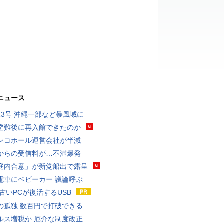
ニュース
13号 沖縄一部など暴風域に
避難後に再入館できたのか
ンコホール運営会社が半減
からの受信料が…不満爆発
庭内合意」が新党船出で露呈
電車にベビーカー 議論呼ぶ
 古いPCが復活するUSB
の孤独 数百円で打破できる
ルス増税か 厄介な制度改正