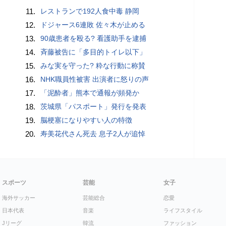
11.
レストランで192人食中毒 静岡
12.
ドジャース6連敗 佐々木が止める
13.
90歳患者を殴る? 看護助手を逮捕
14.
斉藤被告に「多目的トイレ以下」
15.
みな実を守った? 粋な行動に称賛
16.
NHK職員性被害 出演者に怒りの声
17.
「泥酔者」熊本で通報が頻発か
18.
茨城県「パスポート」発行を発表
19.
脳梗塞になりやすい人の特徴
20.
寿美花代さん死去 息子2人が追悼
スポーツ
芸能
女子
海外サッカー
芸能総合
恋愛
日本代表
音楽
ライフスタイル
Jリーグ
韓流
ファッション