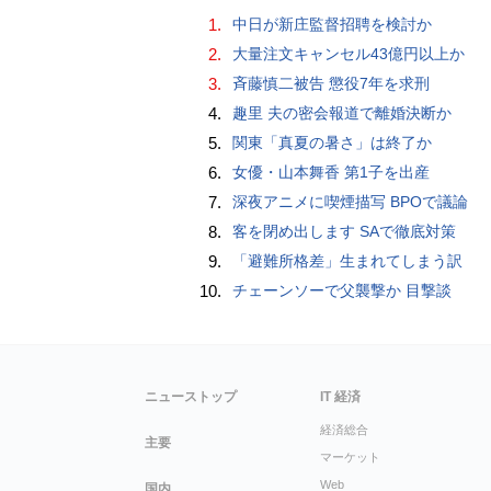
1.
中日が新庄監督招聘を検討か
2.
大量注文キャンセル43億円以上か
3.
斉藤慎二被告 懲役7年を求刑
4.
趣里 夫の密会報道で離婚決断か
5.
関東「真夏の暑さ」は終了か
6.
女優・山本舞香 第1子を出産
7.
深夜アニメに喫煙描写 BPOで議論
8.
客を閉め出します SAで徹底対策
9.
「避難所格差」生まれてしまう訳
10.
チェーンソーで父襲撃か 目撃談
ニューストップ
IT 経済
経済総合
主要
マーケット
Web
国内