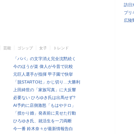
訪日
プリ
広陵
芸能
ゴシップ
女子
トレンド
「パパ」の文字消え完全沈黙続く
今のほうが楽 偉人が今昔で比較
元巨人選手が指揮 甲子園で快挙
「脱STARTO社」かじ切り…大勝利
上田綺世の「家族写真」に大反響
必要ない ひろゆき氏は出馬せず?
AI予約に店側激怒「もはやテロ」
「授かり婚」発表前に見せた行動
ひろゆき氏、就活生を一刀両断
今一番 鈴木奈々が最新情報告白