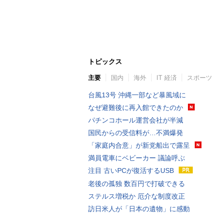
トピックス
主要
国内
海外
IT 経済
スポーツ
台風13号 沖縄一部など暴風域に
なぜ避難後に再入館できたのか
パチンコホール運営会社が半減
国民からの受信料が…不満爆発
「家庭内合意」が新党船出で露呈
満員電車にベビーカー 議論呼ぶ
注目 古いPCが復活するUSB
老後の孤独 数百円で打破できる
ステルス増税か 厄介な制度改正
訪日米人が「日本の遺物」に感動