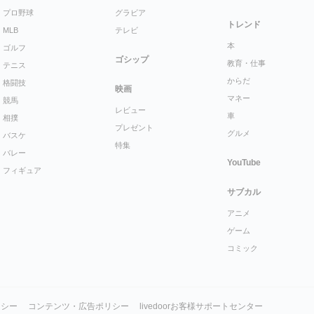
プロ野球
グラビア
トレンド
MLB
テレビ
本
ゴルフ
ゴシップ
教育・仕事
テニス
からだ
格闘技
映画
マネー
競馬
レビュー
車
相撲
プレゼント
グルメ
バスケ
特集
バレー
YouTube
フィギュア
サブカル
アニメ
ゲーム
コミック
リシー
コンテンツ・広告ポリシー
livedoorお客様サポートセンター