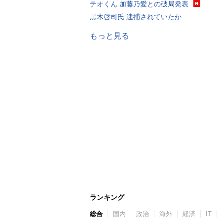
テオくん 加藤乃愛との破局発表
黒木啓司氏 逮捕されていたか
もっと見る
ランキング
総合
国内
政治
海外
経済
IT