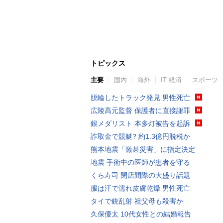
トピックス
主要
国内
海外
IT 経済
スポーツ
脱輪したトラック発見 男性死亡
広陵高元監督 保護者に直接謝罪
銀メダリスト 本多灯被告を起訴
詐取金で競艇? 約1.3億円脱税か
熊本地震「激甚災害」に指定決定
地震 手術中の医師が患者を守る
くら寿司 閉店間際の大盛り話題
服は汗で濡れ皮膚乾燥 男性死亡
タイで銃乱射 祖父母も殺害か
久保優太 10代女性との結婚報告