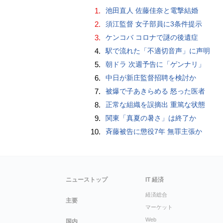
1.
池田直人 佐藤佳奈と電撃結婚
2.
須江監督 女子部員に3条件提示
3.
ケンコバ コロナで謎の後遺症
4.
駅で流れた「不適切音声」に声明
5.
朝ドラ 次週予告に「ゲンナリ」
6.
中日が新庄監督招聘を検討か
7.
被爆で子あきらめる 怒った医者
8.
正常な組織を誤摘出 重篤な状態
9.
関東「真夏の暑さ」は終了か
10.
斉藤被告に懲役7年 無罪主張か
ニューストップ
IT 経済
経済総合
主要
マーケット
Web
国内