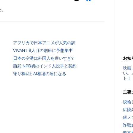
た。
アフリカで日本アニメが人気の訳
VIVANT 8人目の別班に予想集中
日本の空港は外国人を雇いすぎ?
お知
西武 NPB初のインド人投手と契約
映画
い。
守り株4社 AI相場の盾になる
ト！
主要
脱輪
広陵
銀メ
詐取
熊本