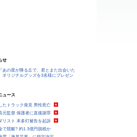
らせ
『あの星が降る丘で、君とまた出会いた
』オリジナルグッズを3名様にプレゼン
ニュース
したトラック発見 男性死亡
高元監督 保護者に直接謝罪
ダリスト 本多灯被告を起訴
金で競艇? 約1.3億円脱税か
地震「激甚災害」に指定決定