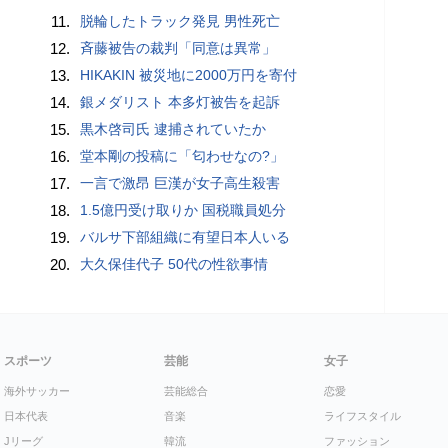
11.
脱輪したトラック発見 男性死亡
12.
斉藤被告の裁判「同意は異常」
13.
HIKAKIN 被災地に2000万円を寄付
14.
銀メダリスト 本多灯被告を起訴
15.
黒木啓司氏 逮捕されていたか
16.
堂本剛の投稿に「匂わせなの?」
17.
一言で激昂 巨漢が女子高生殺害
18.
1.5億円受け取りか 国税職員処分
19.
バルサ下部組織に有望日本人いる
20.
大久保佳代子 50代の性欲事情
スポーツ
芸能
女子
海外サッカー
芸能総合
恋愛
日本代表
音楽
ライフスタイル
Jリーグ
韓流
ファッション