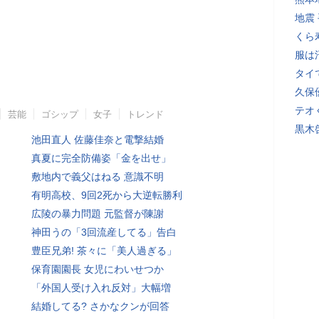
地震
くら
服は
タイ
久保
テオ
芸能
ゴシップ
女子
トレンド
黒木
池田直人 佐藤佳奈と電撃結婚
真夏に完全防備姿「金を出せ」
敷地内で義父はねる 意識不明
有明高校、9回2死から大逆転勝利
広陵の暴力問題 元監督が陳謝
神田うの「3回流産してる」告白
豊臣兄弟! 茶々に「美人過ぎる」
保育園園長 女児にわいせつか
「外国人受け入れ反対」大幅増
結婚してる? さかなクンが回答