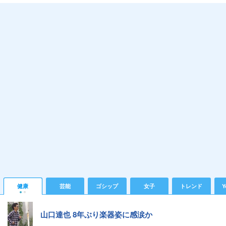
健康
芸能
ゴシップ
女子
トレンド
Y
山口達也 8年ぶり楽器姿に感涙か