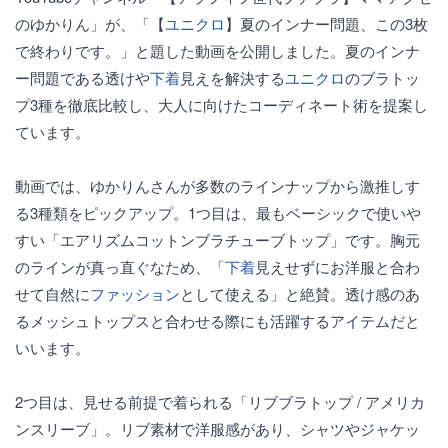
のゆかりん」が、「【
ユニクロ
】夏のインナー問題、この3枚
で終わりです。」と題した動画を公開しました。夏のインナ
ー問題である透けや
下着
見えを解決する
ユニクロ
のブラトッ
プ3種を徹底比較し、大人に向けたコーディネート術を提案し
ています。
動画では、ゆかりんさんが多数のラインナップから激推しす
る3種類をピックアップ。1つ目は、最もベーシックで使いや
すい「エアリズムコットンブラチューブトップ」です。胸元
のラインが真っ直ぐなため、「
下着
見えせずにお洋服と合わ
せて自然に
ファッション
として使える」と絶賛。透け感のあ
るメッシュトップスと合わせる際にも活躍するアイテムだと
いいます。
2つ目は、見せる前提で着られる「リブブラトップ / アメリカ
ンスリーブ」。リブ素材で洋服感があり、シャツやジャケッ