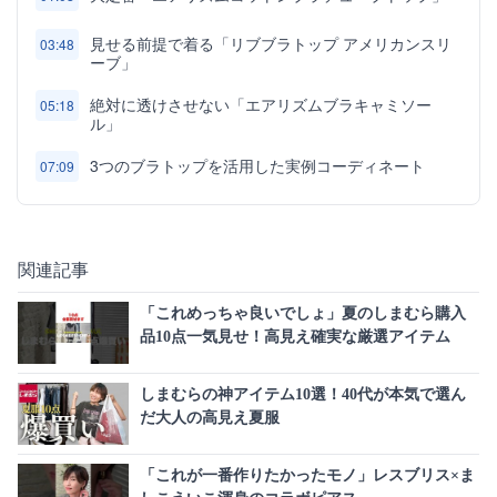
見せる前提で着る「リブブラトップ アメリカンスリ
03:48
ーブ」
絶対に透けさせない「エアリズムブラキャミソー
05:18
ル」
3つのブラトップを活用した実例コーディネート
07:09
関連記事
「これめっちゃ良いでしょ」夏のしまむら購入
品10点一気見せ！高見え確実な厳選アイテム
しまむらの神アイテム10選！40代が本気で選ん
だ大人の高見え夏服
「これが一番作りたかったモノ」レスブリス×ま