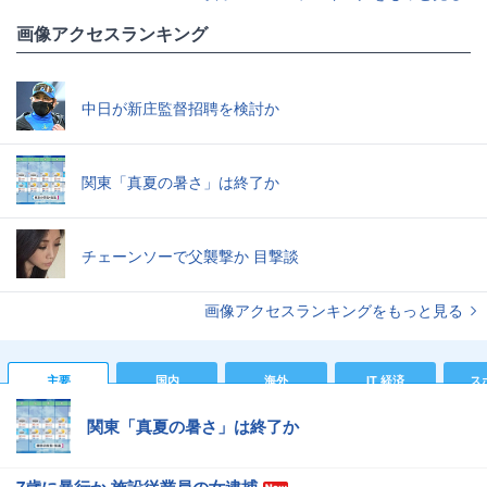
画像アクセスランキング
中日が新庄監督招聘を検討か
関東「真夏の暑さ」は終了か
チェーンソーで父襲撃か 目撃談
画像アクセスランキングをもっと見る
主要
国内
海外
IT 経済
ス
関東「真夏の暑さ」は終了か