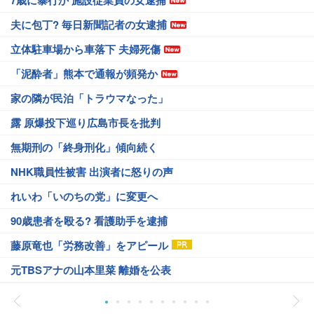
7歳に暴行か 施設従業員の女逮捕
夫に包丁? 毎日新聞記者の女逮捕
立体駐車場から車落下 夫婦死傷
「泥酔者」熊本で通報が頻発か
家の隣が民泊「トラウマなった」
露 原爆投下巡り広島市長を批判
無期刑の「終身刑化」傾向続く
NHK職員性被害 出演者に怒りの声
れいわ「いのちの党」に変更へ
90歳患者を殴る? 看護助手を逮捕
藤原竜也「労務改善」をアピール
元TBSアナの山本里菜 離婚を公表