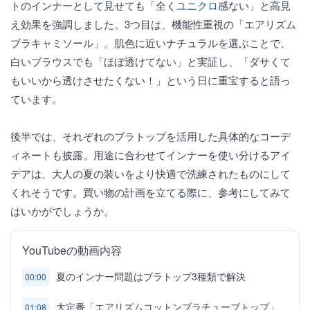
トのインナーとして見せても「全く
ユニクロ
感ない」と高見
え効果を強調しました。3つ目は、機能性重視の「エアリズム
ブラキャミソール」。肌色に近いナチュラルを選ぶことで、
白いブラウスでも「ほぼ透けてない」と実証し、「ダサくて
もいいから透けさせたくない！」という日に重宝すると語っ
ています。
後半では、それぞれのブラトップを活用した具体的なコーデ
ィネートも披露。用途に合わせてインナーを使い分けるアイ
デアは、大人の夏の装いをより快適で洗練されたものにして
くれそうです。買い物の計画を立てる際に、参考にしてみて
はいかがでしょうか。
YouTubeの動画内容
夏のインナー問題はブラトップ3種類で解決
00:00
大定番「エアリズムコットンブラチューブトップ」
01:08