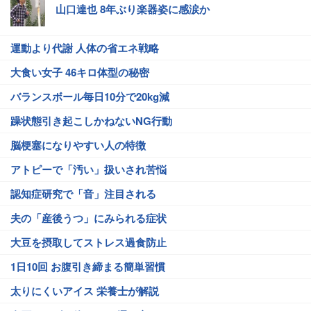
山口達也 8年ぶり楽器姿に感涙か
運動より代謝 人体の省エネ戦略
大食い女子 46キロ体型の秘密
バランスボール毎日10分で20kg減
躁状態引き起こしかねないNG行動
脳梗塞になりやすい人の特徴
アトピーで「汚い」扱いされ苦悩
認知症研究で「音」注目される
夫の「産後うつ」にみられる症状
大豆を摂取してストレス過食防止
1日10回 お腹引き締まる簡単習慣
太りにくいアイス 栄養士が解説