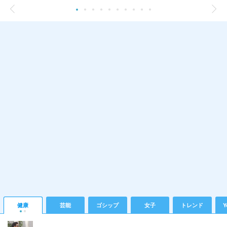
健康
芸能
ゴシップ
女子
トレンド
Y