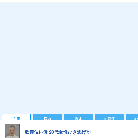
主要
国内
海外
IT 経済
ス
歌舞伎俳優 20代女性ひき逃げか