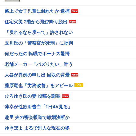
路上で女子児童に触れたか 逮捕
住宅火災 2階から飛び降り脱出
「戻れるなら戻って」許されない
玉川氏の「警察官が死刑」に批判
何だったの 転職でボーナス驚愕
老舗メーカー「バズりたい」叶う
大谷が異例の申し出 回収の背景
藤原竜也「労務改善」をアピール
ひろゆき氏の妻 投稿を謝罪
薄幸が性欲を告白「1日AV見る」
趣里 夫の密会報道で離婚決断か
ゆきぽよ まるで別人な現在の姿