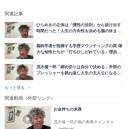
関連記事
ひらめきの正体は「慣性の法則」から抜け出す
時間だった！人生の方向性を決める脳の休ませ
方
脳科学者が指摘する学歴マウンティングの罠 偉
大な知性たちが「打ちひしがれている」理由と
真の幸せ
茂木健一郎「締め切りは自分で決める」外部の
プレッシャーを跳ね返し人生の主人公になる方
法
もっと見る
関連動画（外部リンク）
お金持ちの末路
茂木健一郎の脳の教養チャンネル
youtube.com