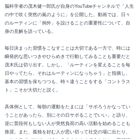
脳科学者の茂木健一郎氏が自身のYouTubeチャンネルで「人生
の中で吹く突然の嵐のように」を公開した。動画では、日々
のルーティンに「例外」を設けることの重要性について、自
身の見解を語っている。
毎日決まった習慣をこなすことは大切である一方で、時には
瞬発的な思いつきやひらめきで行動してみることも重要だと
茂木氏は切り出す。しかし、「ルーティンを変えることを毎
日やってたら、それはルーティンになっちゃう」と指摘し、
基本の習慣を保ちつつも、時々違うことをする「コントラス
ト」こそが大切だと説く。
具体例として、毎朝の運動をたまには「サボろうかなってい
うことがあったら、別にその日サボることでいい」と語り、
逆に普段何もしない人が突然負荷の高い活動を始めることも
推奨。また、孤独を好む人が思い切って社交の場に出たり、