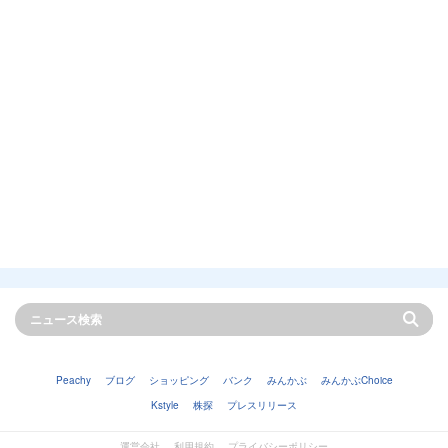
Peachy
ブログ
ショッピング
バンク
みんかぶ
みんかぶChoice
Kstyle
株探
プレスリリース
運営会社
利用規約
プライバシーポリシー