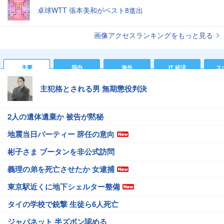
卓球WTT 張本美和がベスト8進出
画像アクセスランキングをもっと見る
主要
国内
海外
IT 経済
ス
主犯格とされる男 無期懲役判決
2人の遺体遺棄か 被告が黙秘
地震当日パーティー 辞任の意向
彬子さま ブータンを非公式訪問
義理の弟を死亡させたか 女逮捕
東京駅近くに地下シェルター整備
タイの学校で銃撃 生徒ら6人死亡
ジャパネット 半ズボン認める