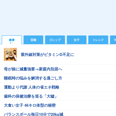
健康
芸能
ゴシップ
女子
トレンド
Y
紫外線対策がビタミンD不足に
母が娘に減量強要→家庭内別居へ
睡眠時の悩みを解消する過ごし方
運動より代謝 人体の省エネ戦略
歯科の保健治療を巡る「大嘘」
大食い女子 46キロ体型の秘密
バランスボール毎日10分で20kg減