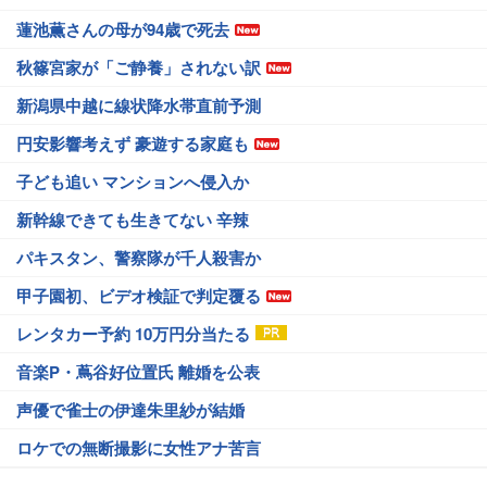
蓮池薫さんの母が94歳で死去
秋篠宮家が「ご静養」されない訳
新潟県中越に線状降水帯直前予測
円安影響考えず 豪遊する家庭も
子ども追い マンションへ侵入か
新幹線できても生きてない 辛辣
パキスタン、警察隊が千人殺害か
甲子園初、ビデオ検証で判定覆る
レンタカー予約 10万円分当たる
音楽P・蔦谷好位置氏 離婚を公表
声優で雀士の伊達朱里紗が結婚
ロケでの無断撮影に女性アナ苦言