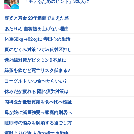
「モテるためのヒント」326人に
容姿と寿命 28年追跡で見えた差
あたりめ 血糖値を上げない理由
体重62kg→82kgに 寺田心の生活
夏のむくみ対策 ツボ&反射区押し
紫外線対策がビタミンD不足に
緑茶を飲むと死亡リスク低まる?
ヨーグルト いつ食べたらいい?
休みだが疲れる 隠れ疲労対策は
内科医が低糖質麺を食べ比べ検証
母が娘に減量強要→家庭内別居へ
睡眠時の悩みを解消する過ごし方
運動より代謝 人体の省エネ戦略