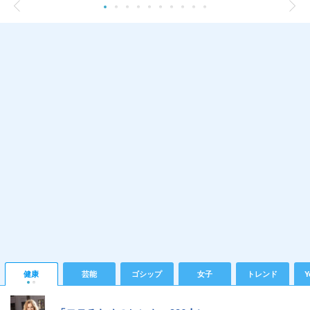
健康
芸能
ゴシップ
女子
トレンド
Y