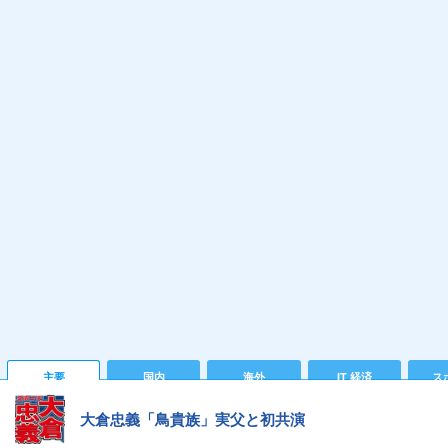
主要
国内
海外
IT 経済
ス
大倉忠義「鳥貴族」実父と初共演