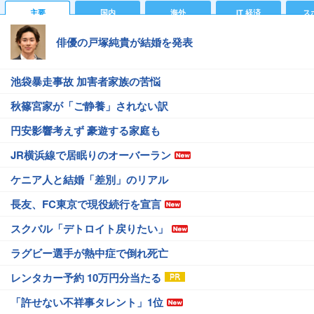
主要
国内
海外
IT 経済
ス
俳優の戸塚純貴が結婚を発表
池袋暴走事故 加害者家族の苦悩
秋篠宮家が「ご静養」されない訳
円安影響考えず 豪遊する家庭も
JR横浜線で居眠りのオーバーラン
ケニア人と結婚「差別」のリアル
長友、FC東京で現役続行を宣言
スクバル「デトロイト戻りたい」
ラグビー選手が熱中症で倒れ死亡
レンタカー予約 10万円分当たる
「許せない不祥事タレント」1位