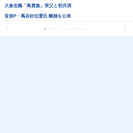
大倉忠義「鳥貴族」実父と初共演
音楽P・蔦谷好位置氏 離婚を公表