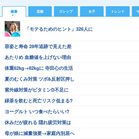
健康
芸能
ゴシップ
女子
トレンド
Y
「モテるためのヒント」326人に
容姿と寿命 28年追跡で見えた差
あたりめ 血糖値を上げない理由
体重62kg→82kgに 寺田心の生活
夏のむくみ対策 ツボ&反射区押し
紫外線対策がビタミンD不足に
緑茶を飲むと死亡リスク低まる?
ヨーグルト いつ食べたらいい?
休みだが疲れる 隠れ疲労対策は
母が娘に減量強要→家庭内別居へ