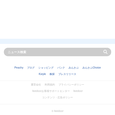
Peachy
ブログ
ショッピング
バンク
みんかぶ
みんかぶChoice
Kstyle
株探
プレスリリース
運営会社
利用規約
プライバシーポリシー
livedoorお客様サポートセンター
livedoor
コンテンツ・広告ポリシー
© livedoor