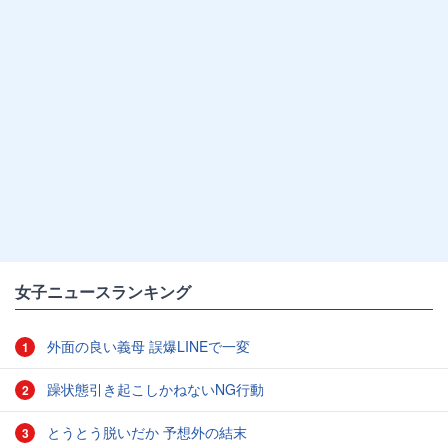
女子ニュースランキング
外面の良い義母 誤爆LINEで一変
1
躁状態引き起こしかねないNG行動
2
とうとう脱いだか 予想外の結末
3