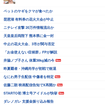
ペットのヤギをクマが食べたか
琵琶湖 有料券の花火大会が中止
ニチレイ攻撃 20万件情報流出か
天皇皇后両陛下 熊本県に金一封
中止の花火大会、3市が関与否定
「お金使えない症候群」FPが解説
井脇ノブ子さん 体重38kg減の今
昨夏覇者・沖縄尚学が初戦で敗退
なにわ男子生配信 中傷者を特定
佐藤二朗 映画配信告知でX再開か
STARTO初 博士号アイドルが快挙
ダレノガレ 支援金振り込み報告