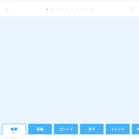
健康
芸能
ゴシップ
女子
トレンド
Y