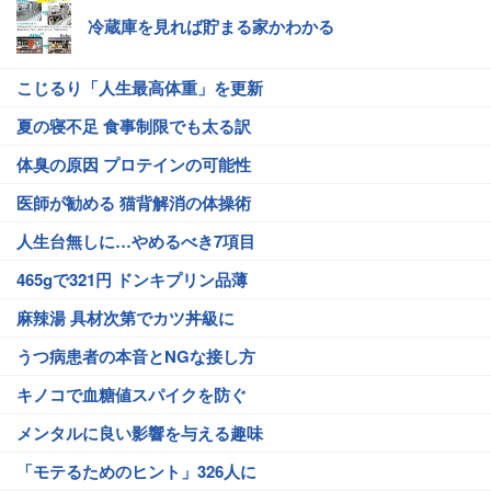
冷蔵庫を見れば貯まる家かわかる
こじるり「人生最高体重」を更新
夏の寝不足 食事制限でも太る訳
体臭の原因 プロテインの可能性
医師が勧める 猫背解消の体操術
人生台無しに…やめるべき7項目
465gで321円 ドンキプリン品薄
麻辣湯 具材次第でカツ丼級に
うつ病患者の本音とNGな接し方
キノコで血糖値スパイクを防ぐ
メンタルに良い影響を与える趣味
「モテるためのヒント」326人に