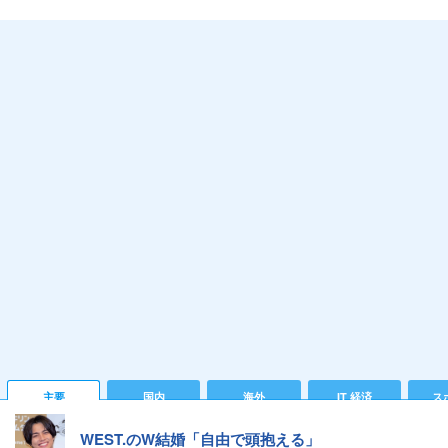
主要
国内
海外
IT 経済
ス
WEST.のW結婚「自由で頭抱える」