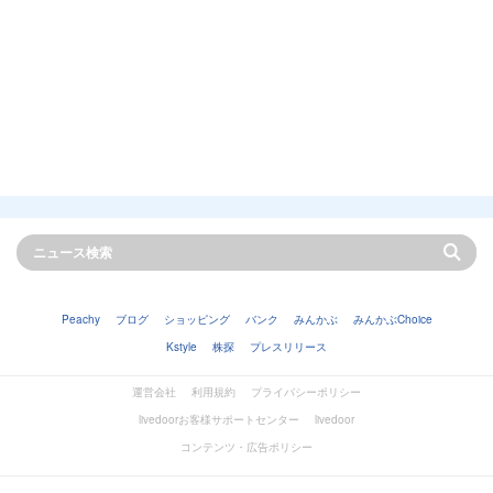
Peachy
ブログ
ショッピング
バンク
みんかぶ
みんかぶChoice
Kstyle
株探
プレスリリース
運営会社
利用規約
プライバシーポリシー
livedoorお客様サポートセンター
livedoor
コンテンツ・広告ポリシー