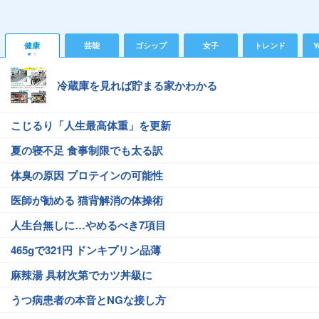
健康
芸能
ゴシップ
女子
トレンド
Y
冷蔵庫を見れば貯まる家かわかる
こじるり「人生最高体重」を更新
夏の寝不足 食事制限でも太る訳
体臭の原因 プロテインの可能性
医師が勧める 猫背解消の体操術
人生台無しに…やめるべき7項目
465gで321円 ドンキプリン品薄
麻辣湯 具材次第でカツ丼級に
うつ病患者の本音とNGな接し方