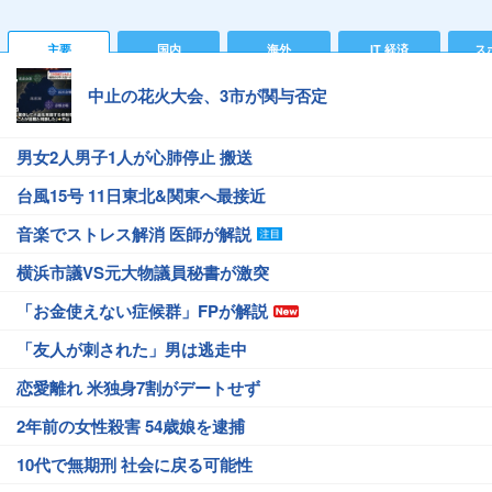
主要
国内
海外
IT 経済
ス
中止の花火大会、3市が関与否定
男女2人男子1人が心肺停止 搬送
台風15号 11日東北&関東へ最接近
音楽でストレス解消 医師が解説
横浜市議VS元大物議員秘書が激突
「お金使えない症候群」FPが解説
「友人が刺された」男は逃走中
恋愛離れ 米独身7割がデートせず
2年前の女性殺害 54歳娘を逮捕
10代で無期刑 社会に戻る可能性