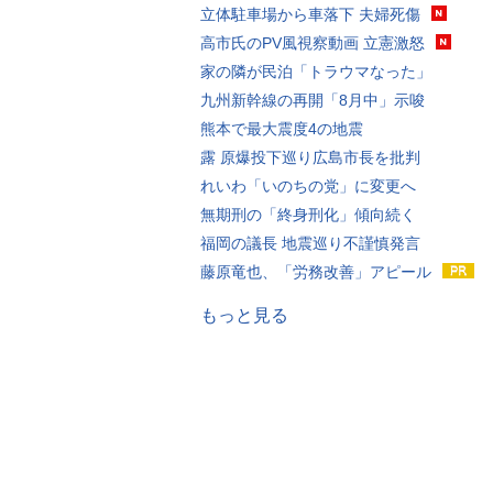
立体駐車場から車落下 夫婦死傷
高市氏のPV風視察動画 立憲激怒
家の隣が民泊「トラウマなった」
九州新幹線の再開「8月中」示唆
熊本で最大震度4の地震
露 原爆投下巡り広島市長を批判
れいわ「いのちの党」に変更へ
無期刑の「終身刑化」傾向続く
福岡の議長 地震巡り不謹慎発言
藤原竜也、「労務改善」アピール
もっと見る