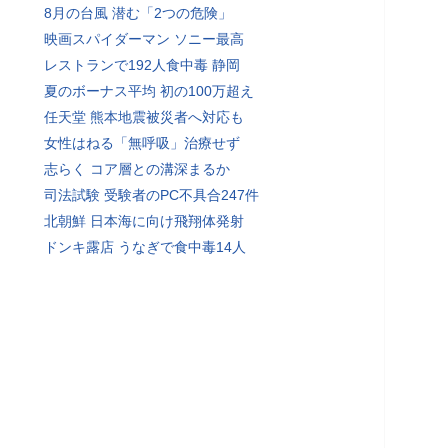
8月の台風 潜む「2つの危険」
映画スパイダーマン ソニー最高
レストランで192人食中毒 静岡
夏のボーナス平均 初の100万超え
任天堂 熊本地震被災者へ対応も
女性はねる「無呼吸」治療せず
志らく コア層との溝深まるか
司法試験 受験者のPC不具合247件
北朝鮮 日本海に向け飛翔体発射
ドンキ露店 うなぎで食中毒14人