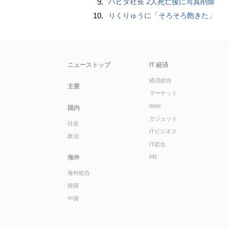
9.
ハビタ社長 2人死亡後に写真削除
10.
りくりゅうに「そろそろ飽きた」
ニューストップ
IT 経済
経済総合
主要
マーケット
Web
国内
ガジェット
社会
ITビジネス
政治
IT総合
海外
PR
海外総合
韓国
中国