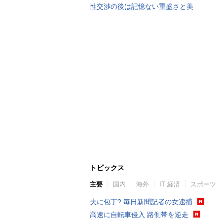
性交渉の後は記憶ない重盛さと美
トピックス
主要
国内
海外
IT 経済
スポーツ
夫に包丁? 毎日新聞記者の女逮捕
高速に自転車侵入 路側帯を逆走