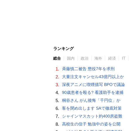
ランキング
総合
国内
政治
海外
経済
IT
1.
斉藤慎二被告 懲役7年を求刑
2.
大量注文キャンセル43億円以上か
3.
深夜アニメに喫煙描写 BPOで議論
4.
90歳患者を殴る? 看護助手を逮捕
5.
桐谷さん がん後悔「千円位」か
6.
客を閉め出します SAで徹底対策
7.
シャインマスカット約400房盗難
8.
高校生の信子 勉強中の姿を公開