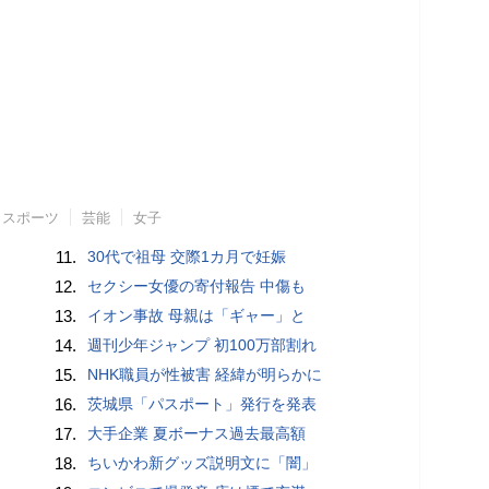
スポーツ
芸能
女子
11.
30代で祖母 交際1カ月で妊娠
12.
セクシー女優の寄付報告 中傷も
13.
イオン事故 母親は「ギャー」と
14.
週刊少年ジャンプ 初100万部割れ
15.
NHK職員が性被害 経緯が明らかに
16.
茨城県「パスポート」発行を発表
17.
大手企業 夏ボーナス過去最高額
18.
ちいかわ新グッズ説明文に「闇」