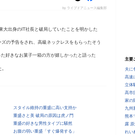
by ライブドアニュース編集部
東大出身のIT社長と破局していたことを明かした
ポーズの予告をされ、高級ネックレスをもらったそう
った好きなお菓子一箱の方が嬉しかったと語った
主要
た。
夫に
高速
立体
高市
家の
スタイル維持の重盛に高い支持か
九州
重盛さと美 破局の原因は虎ノ門
熊本
重盛の好きな男性タイプに騒然
露 
お腹の弱い重盛「すぐ爆発する」
れい