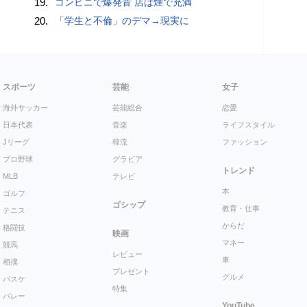
19.
コンビニで爆発音 店は煙で充満
20.
「学生と不倫」のデマ→現実に
スポーツ
芸能
女子
海外サッカー
芸能総合
恋愛
日本代表
音楽
ライフスタイル
Jリーグ
韓流
ファッション
プロ野球
グラビア
トレンド
MLB
テレビ
本
ゴルフ
ゴシップ
教育・仕事
テニス
からだ
格闘技
映画
マネー
競馬
レビュー
車
相撲
プレゼント
グルメ
バスケ
特集
バレー
YouTube