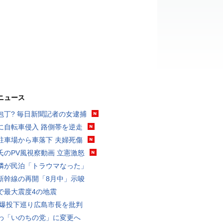
ニュース
包丁? 毎日新聞記者の女逮捕
に自転車侵入 路側帯を逆走
駐車場から車落下 夫婦死傷
氏のPV風視察動画 立憲激怒
隣が民泊「トラウマなった」
新幹線の再開「8月中」示唆
で最大震度4の地震
原爆投下巡り広島市長を批判
わ「いのちの党」に変更へ