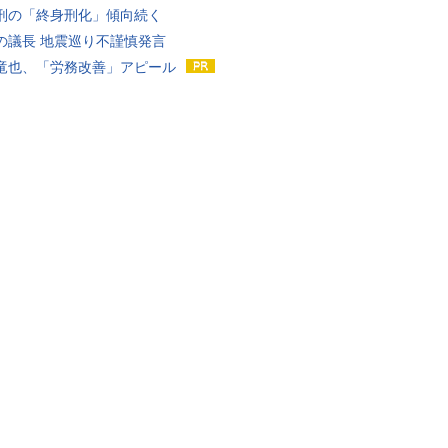
刑の「終身刑化」傾向続く
の議長 地震巡り不謹慎発言
竜也、「労務改善」アピール